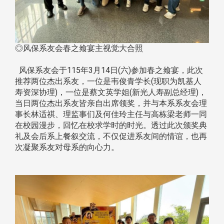
◎风保系友会春之飨宴主视觉大合照
风保系友会于115年3月14日(六)参加春之飨宴，此次
推荐两位杰出系友，一位是韦俊青学长(现职为凯基人
寿资深协理)，一位是蔡文英学姐(新光人寿副总经理)，
当日两位杰出系友皆亲自出席领奖，并与本系系友会理
事长林适祺、理监事们及何佳玲主任与高栋梁老师一同
在校园漫步，回忆在校求学时的时光。透过此次颁奖典
礼及会后系上餐叙交流，不仅促进系友间的情谊，也再
次凝聚系友对母系的向心力。