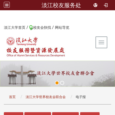
淡江校友服务处
/
/
:::
淡江大学首页
校友会快找
网站导览
Toggle 
:::
首页
淡江大学世界校友会联合会
电子报
:::