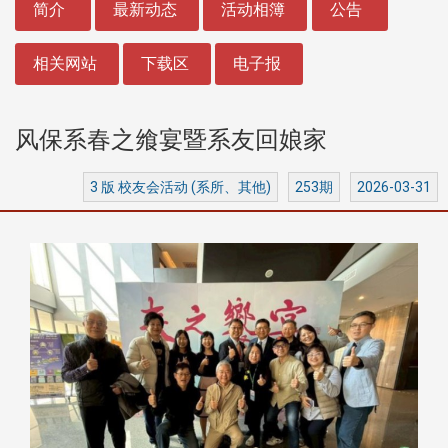
简介
最新动态
活动相簿
公告
相关网站
下载区
电子报
风保系春之飨宴暨系友回娘家
3 版 校友会活动 (系所、其他)
253期
2026-03-31