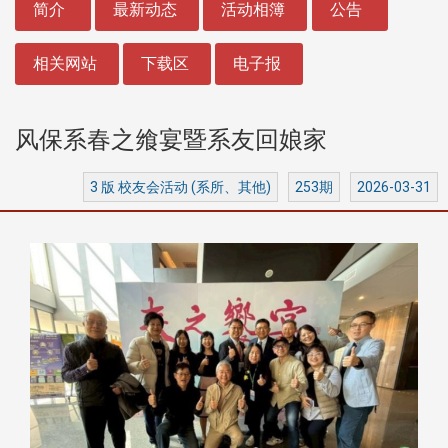
简介
最新动态
活动相簿
公告
相关网站
下载区
电子报
风保系春之飨宴暨系友回娘家
3 版 校友会活动 (系所、其他)
253期
2026-03-31