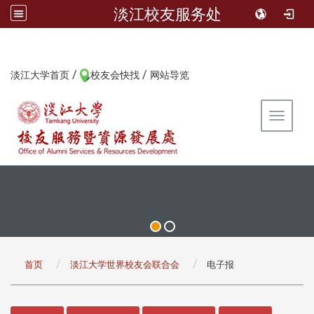
淡江校友服务处
/
/
:::
淡江大学首页
校友会快找
网站导览
Toggle 
:::
首页
淡江大学世界校友会联合会
电子报
:::