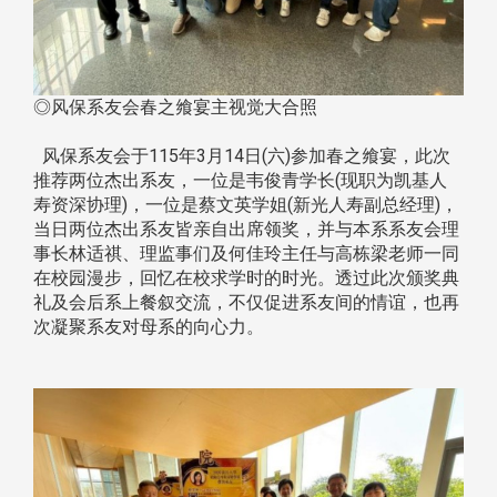
◎风保系友会春之飨宴主视觉大合照
风保系友会于115年3月14日(六)参加春之飨宴，此次
推荐两位杰出系友，一位是韦俊青学长(现职为凯基人
寿资深协理)，一位是蔡文英学姐(新光人寿副总经理)，
当日两位杰出系友皆亲自出席领奖，并与本系系友会理
事长林适祺、理监事们及何佳玲主任与高栋梁老师一同
在校园漫步，回忆在校求学时的时光。透过此次颁奖典
礼及会后系上餐叙交流，不仅促进系友间的情谊，也再
次凝聚系友对母系的向心力。