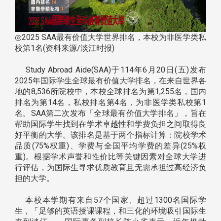
◎2025 SAA最有价值大学世界排名，本校为非医学类私
校第1名(资料来源/淡江时报)
Study Abroad Aide(SAA)于114年6月20日(五)发布
2025年国际学生全球最有价值大学排名，在来自世界各
地的8,536所院校中，本校全球排名为第1,255名，国内
排名为第14名，私校排名第4名，为非医学类私校第1
名。SAA第二次发布「全球最有价值大学排名」，旨在
帮助国际学生找到在学术卓越性和学费负担之间取得良
好平衡的大学。该排名是基于两个指标计算：院校学术
品质(75%权重)、学费与全国平均学费的差异(25%权
重)。根据学术声誉和性价比等关键因素对全球大学进
行评估，为国际生寻求优质教育且无需承担过高经济负
担的大学。
本校本学期有来自57个国家、超过1300名国际学
生，「足够的英语授课课程，和三化的环境吸引国际生