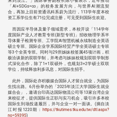
来到淡江。」国际事务副校长陈小雀表示，近年推动
「AI+SDGs=∞」的校务发展方向，与世界AI潮流契
合，再加上目前资通讯科系蔚为流行，113学年度本校
资工系学位生有71位完成注册，可见受到国际生欢迎。
而因应半导体及量子领域需求，本校开设「114学年
度国际产业人才教育专班(新型专班)」招收物理学系半
导体量子检测专班、工学院AI智慧机械永续制造全英语
硕士专班、国际企业学系国际经贸产学全英语硕士专班
等3个全英专班。同时与29所姊妹校签属45项计画，积
极洽谈新的双联学制，并考虑与姊妹校规划双联学制形
式深化合作，除了1+1双硕外，也规划3+2学硕士双联
学位，持续释放利多讯息，对国际生招手。
此外，国际处亦积极媒合国际人才留台就业，为国际
生找出路。6月份举办的「2025年淡江大学国际生就业
媒合会」，邀请台印高达国际物流公司等13家台湾企业
来校征才，提供国际生正职与实习机会，吸引许多本校
国际生到场投递履历，并与企业一对一面谈。(摘自淡
江时报1220期：
https://tkutimes.tku.edu.tw/dtl.aspx?
no=59395
)