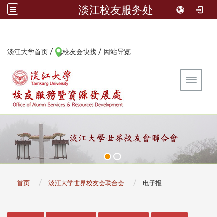
淡江校友服务处
/
/
:::
淡江大学首页
校友会快找
网站导览
Toggle 
:::
首页
淡江大学世界校友会联合会
电子报
:::