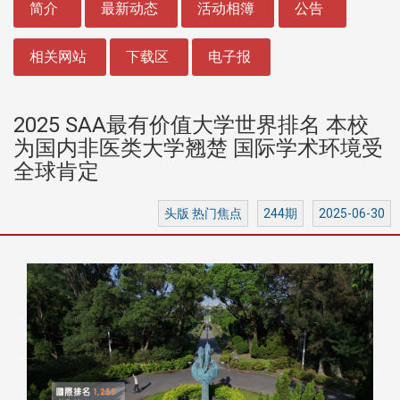
简介
最新动态
活动相簿
公告
相关网站
下载区
电子报
2025 SAA最有价值大学世界排名 本校
为国内非医类大学翘楚 国际学术环境受
全球肯定
头版 热门焦点
244期
2025-06-30