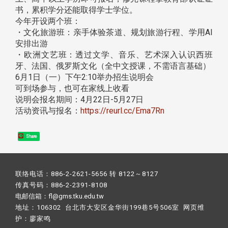
书，累积学分还能取得学士学位。
今年开设两个班：
・文化旅游班：亲手体验茶道、规划旅游行程、学用AI
安排出游
・欧洲文艺班：透过文学、音乐、艺术深入认识西班
牙、法国、俄罗斯文化（全中文授课，不需语言基础）
6月1日（一）下午2:10举办招生说明会
可到场参与，也可在家线上收看
说明会报名期间：4月22日-5月27日
活动资讯与报名：
https://reurl.cc/Ema7Rn
Share
联络电话：886-2-2621-5656 转 8122～8127
传真号码：886-2-2391-8108
电邮信箱：fl@gms.tku.edu.tw
地址：106302 台北市大安区金华街199巷5号506室 网页维
护：
廖家鸣​