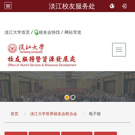
淡江校友服务处
/
/
:::
淡江大学首页
校友会快找
网站导览
Toggle 
:::
首页
淡江大学世界校友会联合会
电子报
:::