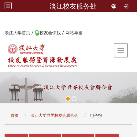
淡江校友服务处
/
/
:::
淡江大学首页
校友会快找
网站导览
Toggle 
:::
首页
淡江大学世界校友会联合会
电子报
:::