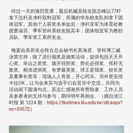
经过一天的激烈竞逐，最后机械系校友陈志峰以77杆
拿下总杆及净杆双料冠军，所属的华东校友队则拿下团
体冠军。其他个人获奖名单如后：净杆亚军为体育处教
授萧淑芬、季军管科系校友陈其丰；团体组亚军为教职
员队、季军资工系所友会。
晚宴由系所友会联合总会秘书长莫海君、管科博三臧
泳荣主持，除了进行颁奖及抽奖活动，提供包括天天开
心奖、幸运之星奖、旗开得胜奖、势在必得奖、挥杆无
敌奖、精准进洞奖、有梦最美奖、球王是我奖、校长奖
及董事长奖等，现场人人有奖，开心同乐。另外更安排
卡拉OK，让与会来宾与选手们在音乐中交流，共同为
活动画下圆满句点。苏志仁感谢所有赞助者、工作人员
及参赛者的支持与参与，期待明年再相会。（摘自淡江
时报 第 1224 期：
https://tkutimes.tku.edu.tw/dtl.aspx?
no=59572
）