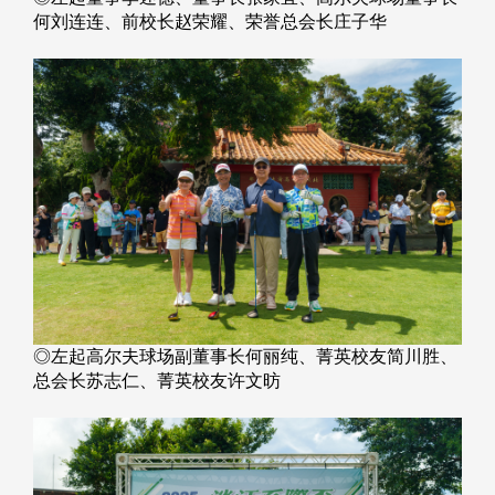
何刘连连、前校长赵荣耀、荣誉总会长庄子华
◎左起高尔夫球场副董事长何丽纯、菁英校友简川胜、
总会长苏志仁、菁英校友许文昉