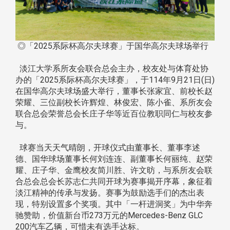
◎「2025系际杯高尔夫球赛」于国华高尔夫球场举行
淡江大学系所友会联合总会主办，校友处与体育处协
办的「2025系际杯高尔夫球赛」，于114年9月21日(日)
在国华高尔夫球场盛大举行，董事长张家宜、前校长赵
荣耀、三位副校长许辉煌、林俊宏、陈小雀、系所友会
联合总会荣誉总会长庄子华等近百位教职同仁与校友参
与。
球赛当天天气晴朗，开球仪式由董事长、董事李述
德、国华球场董事长何刘连连、副董事长何丽纯、赵荣
耀、庄子华、金鹰校友简川胜、许文昉，与系所友会联
合总会总会长苏志仁共同开球为赛事揭开序幕，象征着
淡江精神的传承与发扬。赛事为鼓励选手们的杰出表
现，特别设置多个奖项。其中「一杆进洞奖」为中华奔
驰赞助，价值新台币273万元的Mercedes-Benz GLC
200汽车乙辆，可惜未有选手达标。