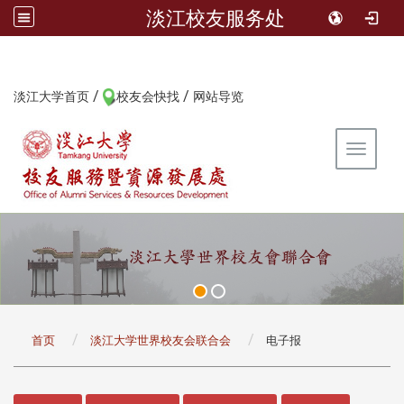
淡江校友服务处
/
/
:::
淡江大学首页
校友会快找
网站导览
Toggle 
:::
首页
淡江大学世界校友会联合会
电子报
:::