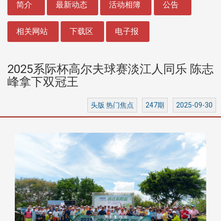
简介
最新动态
活动相簿
公告
相关网站
下载区
电子报
2025系际杯高尔夫球赛淡江人同乐 陈志
峰拿下双冠王
头版 热门焦点
247期
2025-09-30