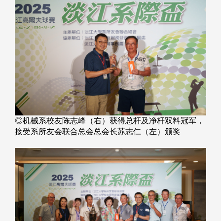
◎机械系校友陈志峰（右）获得总杆及净杆双料冠军，
接受系所友会联合总会总会长苏志仁（左）颁奖