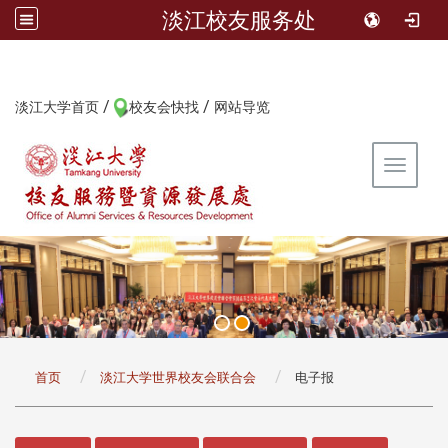
淡江校友服务处
/
/
:::
淡江大学首页
校友会快找
网站导览
Toggle 
:::
首页
淡江大学世界校友会联合会
电子报
:::