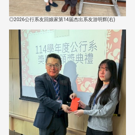
◎2026公行系友回娘家第14届杰出系友游明辉(右)