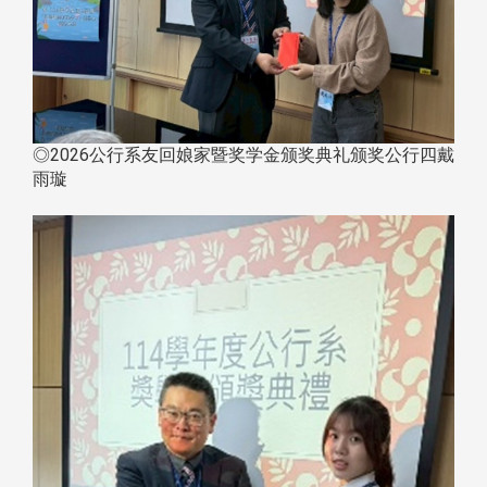
◎2026公行系友回娘家暨奖学金颁奖典礼颁奖公行四戴
雨璇