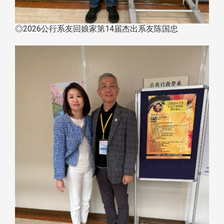
◎2026公行系友回娘家第14届杰出系友陈国忠