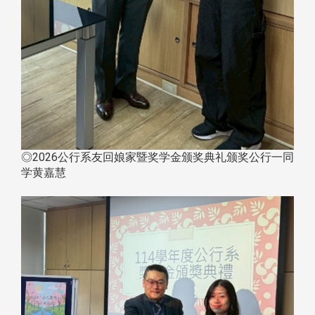
◎2026公行系友回娘家暨奖学金颁奖典礼颁奖公行一同
学黄嘉慧