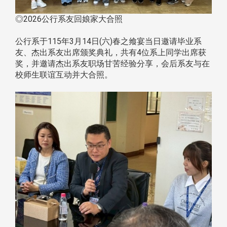
◎2026公行系友回娘家大合照
公行系于115年3月14日(六)春之飨宴当日邀请毕业系
友、杰出系友出席颁奖典礼，共有4位系上同学出席获
奖，并邀请杰出系友职场甘苦经验分享，会后系友与在
校师生联谊互动并大合照。