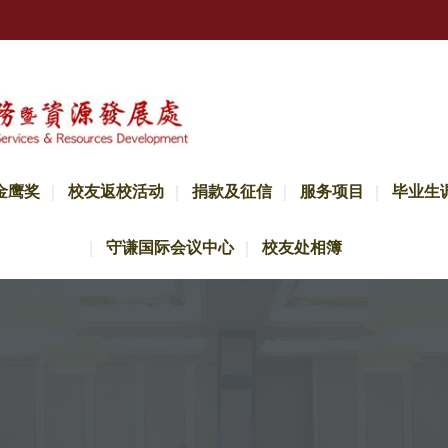
金鹰奖
校友返校活动
捐款及征信
服务项目
毕业生
守谦国际会议中心
校友处相簿