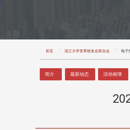
:::
首页
淡江大学世界校友会联合会
电子
:::
简介
最新动态
活动相簿
2