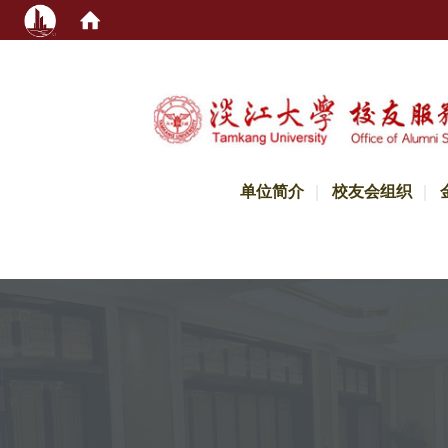
:::
单位简介
校友会组织