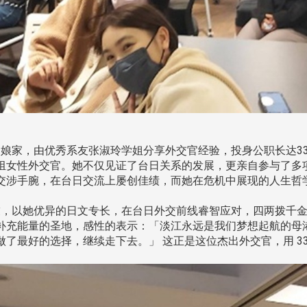
系友回娘家，由优秀系友张淑玲学姐分享外交官经验，投身公职长达3
组女性外交官。她不仅见证了台日关系的发展，更亲自参与了多
交涉手腕，在台日交流上屡创佳绩，而她在危机中展现的人生哲
，以她优异的日文专长，在台日外交前线睿智应对，四两拨千金
补充能量的圣地，感性的表示：「淡江永远是我们梦想起航的母
了最好的选择，继续走下去。」 这正是这位杰出外交官，用 3