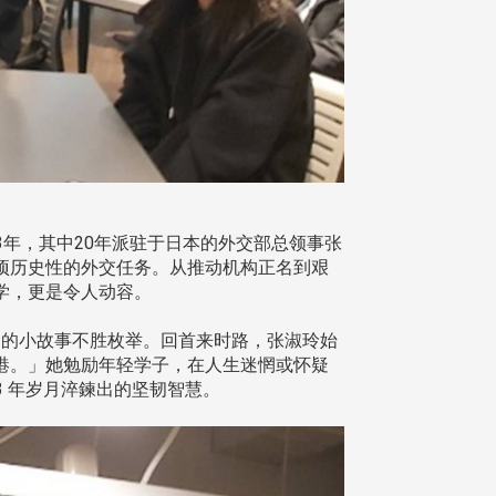
3年，其中20年派驻于日本的外交部总领事张
项历史性的外交任务。从推动机构正名到艰
学，更是令人动容。
的小故事不胜枚举。回首来时路，张淑玲始
港。」她勉励年轻学子，在人生迷惘或怀疑
3 年岁月淬鍊出的坚韧智慧。