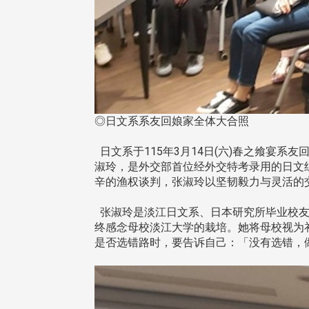
◎日文系系友回娘家全体大合照
日文系于115年3月14日(六)春之飨宴
淑玲，是外交部首位经外交特考录用的日文
辛的渔权谈判，张淑玲以坚韧毅力与灵活的
张淑玲是淡江日文系、日本研究所毕业校友
终感念母校淡江大学的栽培。她将母校视为
是否选错路时，要告诉自己：「没有选错，做