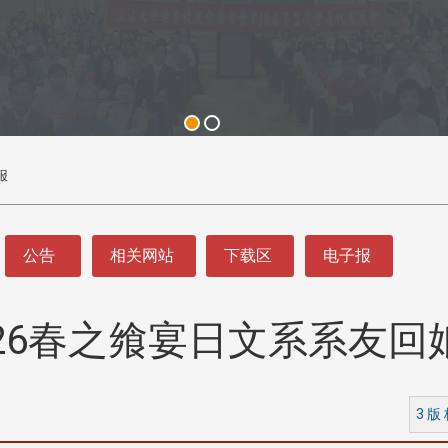
报
公告
相关网站
下载区
电子报
026春之飨宴日文系系友回
3 版