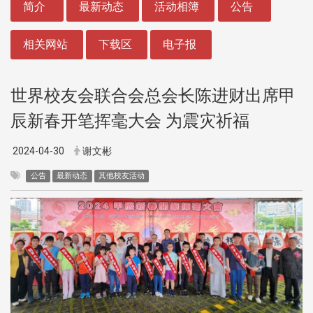
简介
最新动态
活动相簿
公告
相关网站
下载区
电子报
世界校友会联合会总会长陈进财出席甲
辰新春开笔挥毫大会 为震灾祈福
2024-04-30
谢文彬
公告
最新动态
其他校友活动