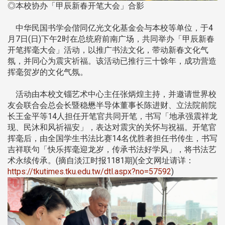
◎本校协办「甲辰新春开笔大会」合影
中华民国书学会偕同亿光文化基金会与本校等单位，于4
月7日(日)下午2时在总统府前南广场，共同举办「甲辰新春
开笔挥毫大会」活动，以推广书法文化，带动新春文化气
氛，并同心为震灾祈福。该活动已推行三十馀年，成功营造
挥毫贺岁的文化气氛。
活动由本校文锱艺术中心主任张炳煌主持，并邀请世界校
友会联合会总会长暨稳懋半导体董事长陈进财、立法院前院
长王金平等14人担任开笔官共同开笔，书写「地承强震祥龙
现、民沐和风祈福安」，表达对震灾的关怀与祝福。开笔官
挥毫后，由全国学生书法比赛14名优胜者担任书传生，书写
吉祥联句「快乐挥毫迎龙岁，传承书法好学风」，将书法艺
术永续传承。(摘自淡江时报1181期)(全文网址请详：
https://tkutimes.tku.edu.tw/dtl.aspx?no=57592
)