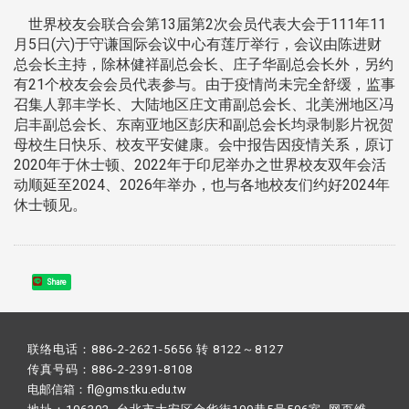
世界校友会联合会第13届第2次会员代表大会于111年11
月5日(六)于守谦国际会议中心有莲厅举行，会议由陈进财
总会长主持，除林健祥副总会长、庄子华副总会长外，另约
有21个校友会会员代表参与。由于疫情尚未完全舒缓，监事
召集人郭丰学长、大陆地区庄文甫副总会长、北美洲地区冯
启丰副总会长、东南亚地区彭庆和副总会长均录制影片祝贺
母校生日快乐、校友平安健康。会中报告因疫情关系，原订
2020年于休士顿、2022年于印尼举办之世界校友双年会活
动顺延至2024、2026年举办，也与各地校友们约好2024年
休士顿见。
Share
联络电话：886-2-2621-5656 转 8122～8127
传真号码：886-2-2391-8108
电邮信箱：fl@gms.tku.edu.tw