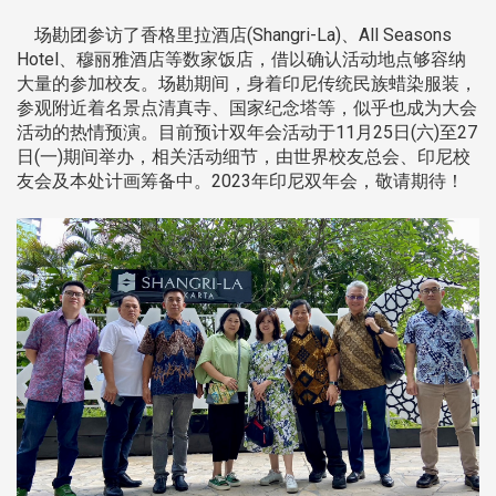
场勘团参访了香格里拉酒店(Shangri-La)、All Seasons
Hotel、穆丽雅酒店等数家饭店，借以确认活动地点够容纳
大量的参加校友。场勘期间，身着印尼传统民族蜡染服装，
参观附近着名景点清真寺、国家纪念塔等，似乎也成为大会
活动的热情预演。目前预计双年会活动于11月25日(六)至27
日(一)期间举办，相关活动细节，由世界校友总会、印尼校
友会及本处计画筹备中。2023年印尼双年会，敬请期待！