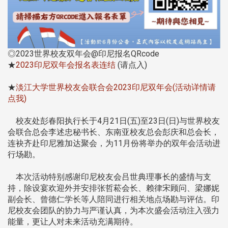
◎2023世界校友双年会@印尼报名QRcode
★
2023印尼双年会报名表连结
(请点入)
★
淡江大学世界校友会联合会2023印尼双年会(活动详情请
点我)
校友处彭春阳执行长于4月21日(五)至23日(日)与世界校友
会联合总会李述忠秘书长、东南亚校友总会彭庆和总会长，
连袂齐赴印尼雅加达聚会，为11月份将举办的双年会活动进
行场勘。
本次活动特别感谢印尼校友会吕世典理事长的盛情与支
持，除设宴欢迎外并安排张哲菘会长、赖律宋顾问、梁娜妮
副会长、曾德仁学长等人陪同进行相关地点场勘与评估。印
尼校友会团队的协力与严谨认真，为本次盛会活动注入强力
能量，更让人对未来活动充满期待。