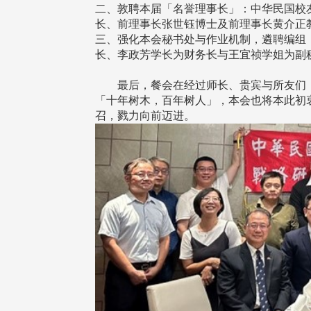
二、敦聘本届「名誉理事长」：中华民国校
长、前理事长张世钰博士及前理事长黄介正
三、强化本会秘书处与作业机制，遴聘编组
长、李政芳学长为财务长与王宜祯学姐为副
最后，餐会在经过师长、贵宾与所友们，
「十年树木，百年树人」，本会也将本此初
召，戮力向前迈进。