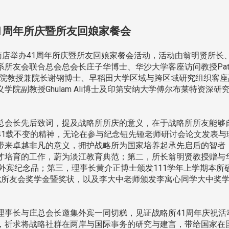
1周年所庆暨所友回娘家餐会
店举办41周年所庆暨所友回娘家餐会活动，活动由翁明贤所长
所友会联合总会总会长庄子华博士、华沙大学客座访问教授Patri
研究院教授兼院长谢钢博士、早稻田大学区域与跨区域研究组织客座
院副教授Ghulam Ali博士及印第安纳大学傅尔布莱特资深研
会长先后致词，提及战略所所庆的意义，在于战略所所友能够
41载不变的精神，无论在参与纪念钮先锺老师研讨会论文发表与
带来卓越非凡的意义，拥护战略所为国家培养起承先启后的智者
才培育的工作，蔚为淡江教育典范；第二，所长翁明贤教授赠与
士等5位外宾纪念品；第三，理事长黄介正博士颁发111学年上学期本所
优所友会奖学金暨奖状，以及李大中老师颁发李寓心同学大中奖
事长与庄总会长邀集外宾一同切糕，见证战略所41周年庆祝活
，祈求将战略社群在两岸与国际事务的研究与建言，带给国家在