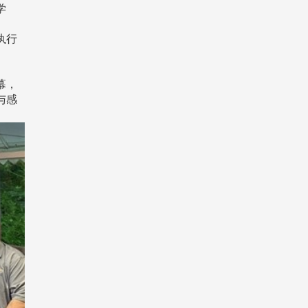
学
执行
幕，
与感