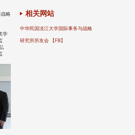
相关网站
请战略
中华民国淡江大学国际事务与战略
奖学
研究所所友会 【FB】
监
弘
监