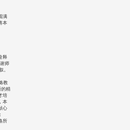
圆满
将本
诠释
名谢师
叙。
略教
所的精
才培
，本
献心
：
略所