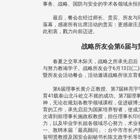
事务、战略、国防与安全的学术各领域永恒
最后，餐会在经过师长、贵宾、所友与同
落幕，感谢所有出席活动的贵宾：更感谢庄
此初衷，戮力向前迈进。
战略所友会第6届与
春夏之交草木际天，战略之所承先启后，
与努力教诲学子。战略所友会于6月13日(
暨所友会活动餐会，活动邀请战略所张京育教
第6届理事长黄介正教授、第7届林亮宇
育41载泰山北斗屹立不摇的成功。第7届
神，无论在规划各教学领域课程，促进硕博
育的工作，承先启后为国家培养智者，使成
次请到前理事长施政权教授，担任理事长印
力，以及毕业学长姐各领域尽心努力，术业
一、敦聘本届「最高顾问」：台中市市长卢
翁明贤教授及国安会副秘书长陈文政学长等