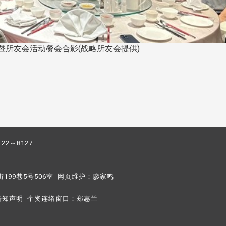
暨所友会活动餐会合影(战略所友会提供)
122～8127
街199巷5号506室 网页维护：
廖家鸣​
告知声明
个资连络窗口：
郑惠兰