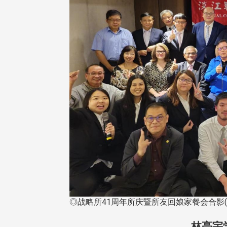
◎战略所41周年所庆暨所友回娘家餐会合影(
林亮宇