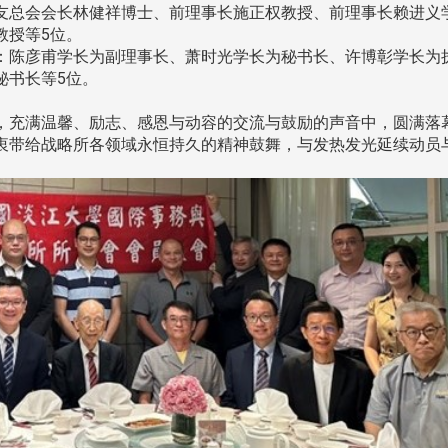
友总会会长林健祥博士、前理事长施正权教授、前理事长赖进义
教授等5位。
：陈彦甫学长为副理事长、萧时光学长为秘书长、许博彰学长为
秘书长等5位。
充满温馨、励志、感恩与动容的交流与鼓励的声音中，圆满落
衷带给战略所各领域永恒持久的精神鼓舞，与发热发光延续动员