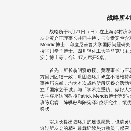
战略所4
战略所于5月21日（日）在上海乡村济南
友会黄介正理事长共同主持，与会贵宾包含系
Mendis博士、印度尼赫鲁大学国际问题
授平川幸子博士、四川轻化工大学马克思主义学
安宁博士等，合计47人席开5桌。
首先，所长翁明贤教授、黄理事长与庄总
方回归团结一致，巩固战略所屹立不摇维持
事换届选举，均为本次战略所所庆餐会活动
立「国家之干城」与「学术之重镇」做好人
大学客座访问教授Patrick Mendis博
班陈启睿、陈骅彤和陈宛泽3位研究生，绩
奖状。
翁所长提出战略所的建设愿景，也请黄理
透过所友会的精神鼓舞延续热力动员与感召