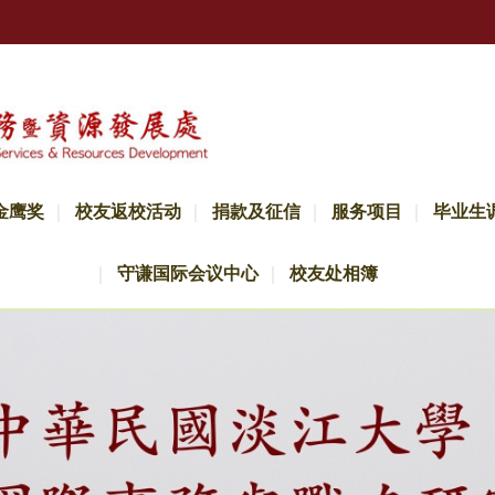
金鹰奖
校友返校活动
捐款及征信
服务项目
毕业生
守谦国际会议中心
校友处相簿