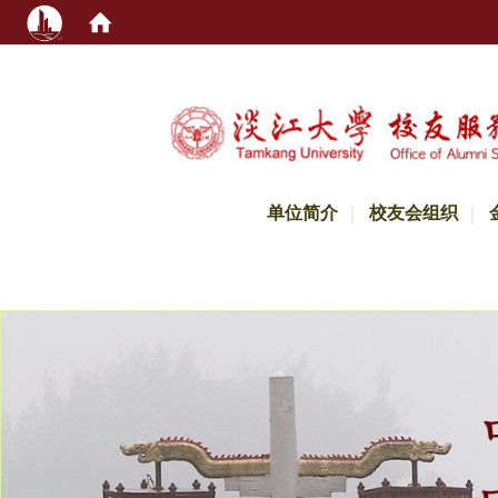
:::
单位简介
校友会组织