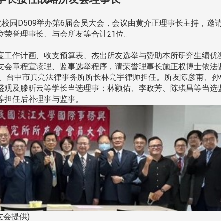
校园D509举办第6届会员大会，会议由黄介正理事长主持，邀
位荣誉理事长、与会所友等合计21位。
工作计画、收支预算表、杰出所友选举与赞助本所研究生绩优
友会章程宣读理、监事选举程序，请荣誉理事长施正权博士依法
友、台中市真亮法律事务所所长林亮宇律师担任。所友陈彦甫、孙
盛观及滕昕云等学长当选理事；林颖佑、李政芳、陈琪昌等当选
等担任后补理事与监事。
友会提供)