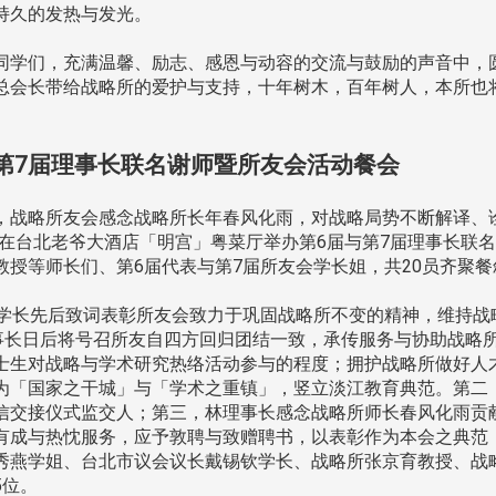
持久的发热与发光。
学们，充满温馨、励志、感恩与动容的交流与鼓励的声音中，
总会长带给战略所的爱护与支持，十年树木，百年树人，本所也
第7届理事长联名谢师暨所友会活动餐会
战略所友会感念战略所长年春风化雨，对战略局势不断解译、
二)在台北老爷大酒店「明宫」粤菜厅举办第6届与第7届理事长联
授等师长们、第6届代表与第7届所友会学长姐，共20员齐聚餐
学长先后致词表彰所友会致力于巩固战略所不变的精神，维持战
理事长日后将号召所友自四方回归团结一致，承传服务与协助战略
士生对战略与学术研究热络活动参与的程度；拥护战略所做好人
为「国家之干城」与「学术之重镇」，竖立淡江教育典范。第二
信交接仪式监交人；第三，林理事长感念战略所师长春风化雨贡
有成与热忱服务，应予敦聘与致赠聘书，以表彰作为本会之典范
秀燕学姐、台北市议会议长戴锡钦学长、战略所张京育教授、战
5位。