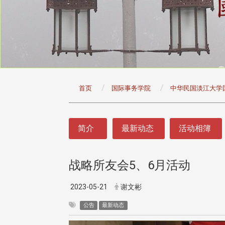
:::
首页
国际事务学院
中华民国淡江大学
:::
简介
最新动态
活动相簿
战略所友会5、6月活动
2023-05-21
谢文彬
公告
最新动态