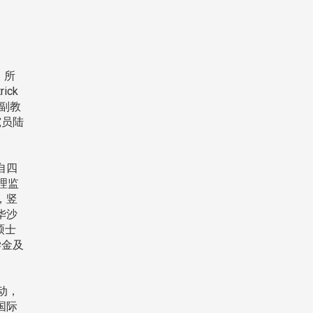
、所
ck
副教
究员陆
自四
理监
，竖
华沙
硕士
学金及
动，
国际