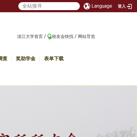
Language
登入
/
/
:::
淡江大学首页
校友会快找
网站导览
调查
奖助学金
表单下载