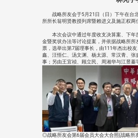
战略所友会于5月21日（日）下午在台北
所所长翁明贤教授列席暨赖进义及施正权两
本次会议中通过年度收支决算案、下年度
金暨奖状办法等讨论提案，并依据战略所所
票，选举出第7届理事长，由111年杰出校
鑫、汪悟仁、汤文渊、杨太源、常汉青、张
事；另由王宜祯、顾立民、周湘华与江昱蓁
◎战略所友会第6届会员大会大合照(战略所