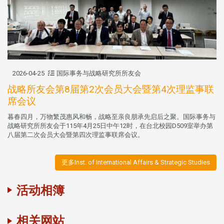
2026-04-25
国际事务与战略研究所所友会
战略所友会第8届第2次会员大会暨第4次理监事联
席会议
暮春四月，万物繁茂惠风和畅，战略至亲良朋承先启后之聚。国际事务与
战略研究所所友会于115年4月25日中午12时，在台北校园D509室举办第
八届第二次会员大会暨第四次理监事联席会议。
更多Inst. of International Affairs & Strategic Studies
活动相簿
相关网站