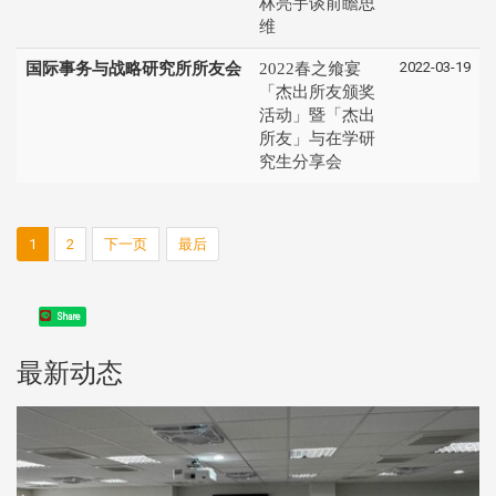
林亮宇谈前瞻思
维
2022-03-19
国际事务与战略研究所所友会
2022春之飨宴
「杰出所友颁奖
活动」暨「杰出
所友」与在学研
究生分享会
1
2
下一页
最后
Share
最新动态