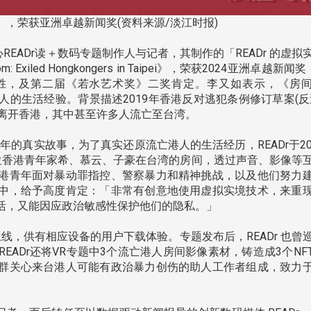
，荣获亚洲卓越新闻奖(资料来源/淡江时报)
ADr读＋数码专题制作人与记者，其制作的「READr 的虚拟
led Hongkongers in Taipei》，荣获2024亚洲卓越新闻奖
南加州校友会于115年6月2
文组优胜，及第二届《若水艺术奖》二奖肯定。李又如表示，《房
台中市校友会于115年6月24日
在美国洛杉矶华侨文教服
，在
港人的生活经验。背景描述2019年香港反对逃犯条例修订草案(反
(三)举办拜会台中市政府活动。参
（洛侨文化中心）会议室召
玲学
择离开香港，其中甚至许多人流亡至台湾。
访团由母校战略所所长李大中、 ...
...
的真实故事，为了真实还原流亡港人的生活经历，READr于20
位香港青年家希、慕云、子豪在台湾的房间，透过声音、影像等
港青年面对暴动罪指控、警察暴力和精神挑战，以及他们努力
中，给予高度肯定：「非常有创意地使用虚拟实境技术，来重
3 版 校友会活动 (系
3 版 校友会活动 
活，又能因应政治敏感性保护他们的隐私。」
所、其他)
所、其他)
聚
【校友来访】香港校友会前会
邱孝贤接任跨业合作协
t上线，供有相应设备的用户下载体验。专题发布后，READr 也曾
长叶雅琴、杜天宝学长
届理事长
ADr还将VR专题中3个流亡港人房间影像素材，铸造成3个NF
群关心来台港人可能有政治暴力创伤的助人工作者组成，致力