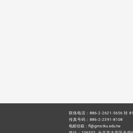
校配合「个人资料保护法」之施
，并导入个资管理，对于校友之
人资料应尽善良管理人之责任，
于母校 ...
联络电话：886-2-2621-5656 转 8
传真号码：886-2-2391-8108
电邮信箱：fl@gms.tku.edu.tw
地址：106302 台北市大安区金华