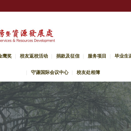
金鹰奖
校友返校活动
捐款及征信
服务项目
毕业生
守谦国际会议中心
校友处相簿