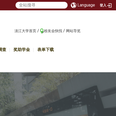
Language
登入
/
/
:::
淡江大学首页
校友会快找
网站导览
调查
奖助学金
表单下载