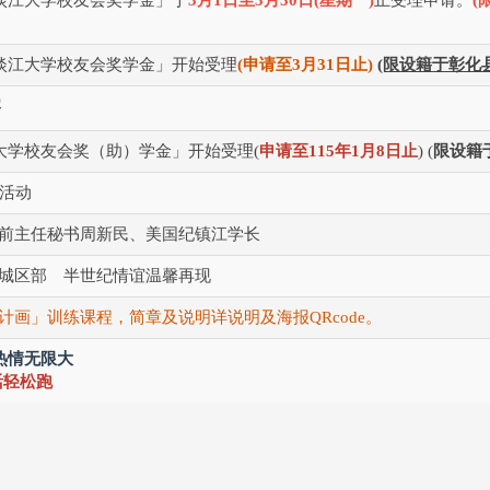
县淡江⼤学校友会奖学⾦」开始受理
(申请⾄3⽉31⽇⽌)
(限设籍于彰化
宴
江大学校友会奖（助）学金」开始受理(
申请⾄115年1⽉8⽇⽌
) (
限设籍
校活动
前主任秘书周新民、美国纪镇江学长
城区部 半世纪情谊温馨再现
计画」训练课程，简章及说明详说明及海报QRcode。
 热情无限大
活轻松跑