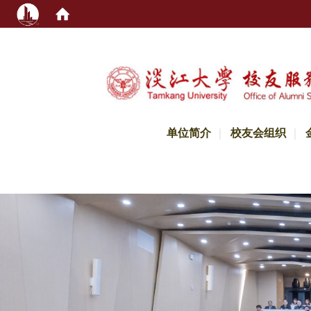
:::
单位简介
校友会组织