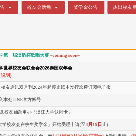
公告
校友会活动
奖学金公告
杰出校友
学第一届淡韵杯歌唱大赛
~coming soon~
2026
学世界校友会联合会
泰国双年会
)
文说明
 校友通讯双月刊2024年起停止纸本发行欢迎订阅电子报
入本处LINE官方帐号
及校友踊跃申办「淡江大学认同卡」
江大学校友会在校生奖学金」开始受理申请(至
4月15日
止)
市淡江大学校友会奖学金」于
3月1日至3月30日(星期一)
止受理申请。
(