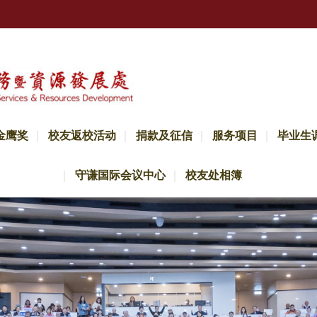
金鹰奖
校友返校活动
捐款及征信
服务项目
毕业生
守谦国际会议中心
校友处相簿