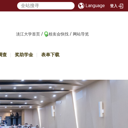
Language
登入
/
/
:::
淡江大学首页
校友会快找
网站导览
调查
奖助学金
表单下载