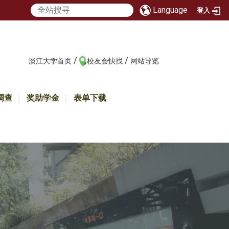
Language
登入
/
/
:::
淡江大学首页
校友会快找
网站导览
调查
奖助学金
表单下载