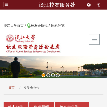
淡江校友服务处
/
/
:::
淡江大学首页
校友会快找
网站导览
Toggle 
:::
首页
奖学金公告
:::
处内公告
焦点新闻
校友会公告