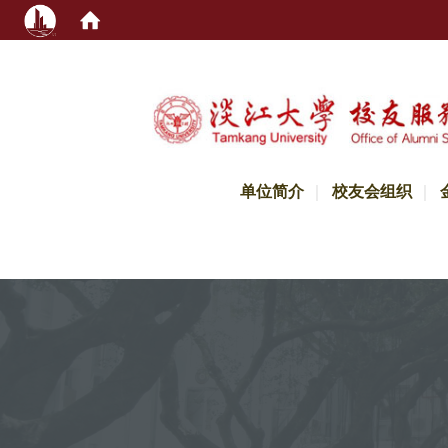
:::
单位简介
校友会组织