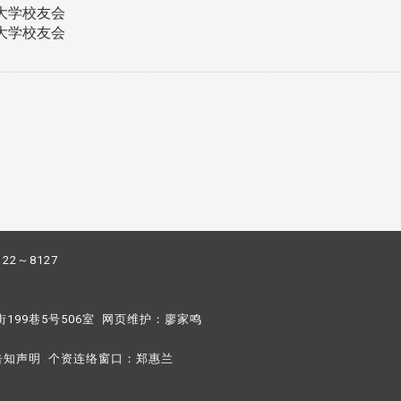
大学校友会
大学校友会
122～8127
街199巷5号506室 网页维护：
廖家鸣​
告知声明
个资连络窗口：
郑惠兰