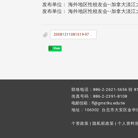
发布单位： 海外地区性校友会--加拿大淡江
发布单位： 海外地区性校友会--加拿大淡江
20081211081619-9701023_E7_A7_81_E7_AB_8B_E5_8D_97_E5_B1_B1_E9_AB_98_E7_B4_9A_E4_B8_AD_E5_AD_B8.doc
Share
联络电话：886-2-2621-5656 转 8
传真号码：886-2-2391-8108
电邮信箱：fl@gms.tku.edu.tw
地址：106302 台北市大安区金华
个资政策
|
隐私权政策
|
个人资料