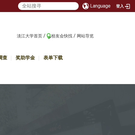
Language
登入
/
/
:::
淡江大学首页
校友会快找
网站导览
调查
奖助学金
表单下载