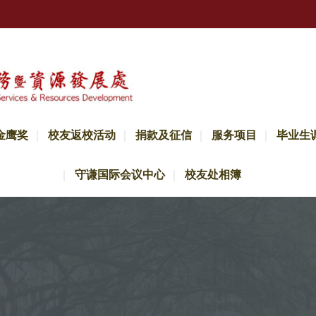
金鹰奖
校友返校活动
捐款及征信
服务项目
毕业生
守谦国际会议中心
校友处相簿