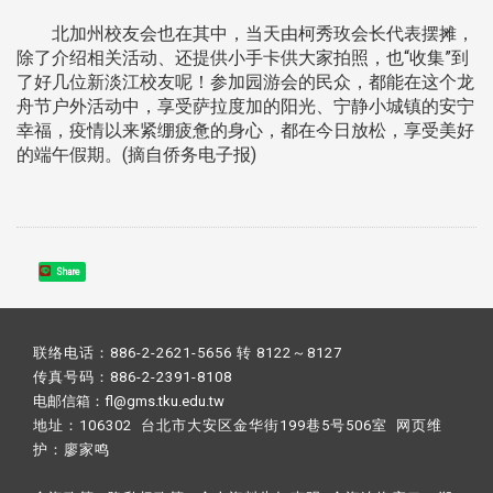
北加州校友会也在其中，当天由柯秀玫会长代表摆摊，
除了介绍相关活动、还提供小手卡供大家拍照，也“收集”到
了好几位新淡江校友呢！参加园游会的民众，都能在这个龙
舟节户外活动中，享受萨拉度加的阳光、宁静小城镇的安宁
幸福，疫情以来紧绷疲惫的身心，都在今日放松，享受美好
的端午假期。(摘自侨务电子报)
Share
联络电话：886-2-2621-5656 转 8122～8127
传真号码：886-2-2391-8108
电邮信箱：fl@gms.tku.edu.tw
地址：106302 台北市大安区金华街199巷5号506室 网页维
护：
廖家鸣​