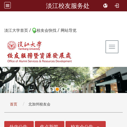
淡江校友服务处
/
/
:::
淡江大学首页
校友会快找
网站导览
Toggle 
:::
首页
北加州校友会
:::
处内公告
焦点新闻
校友会公告