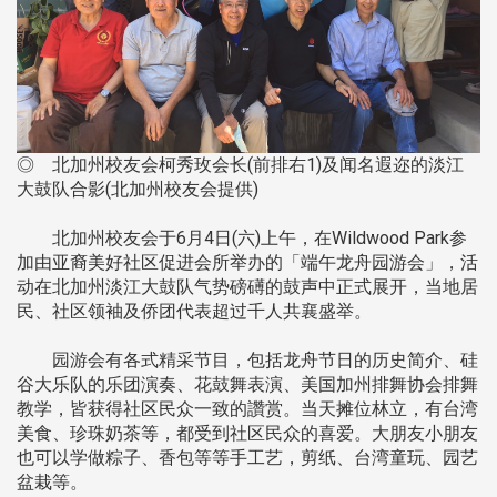
◎ 北加州校友会柯秀玫会长(前排右1)及闻名遐迩的淡江
大鼓队合影(北加州校友会提供)
北加州校友会于6月4日(六)上午，在Wildwood Park参
加由亚裔美好社区促进会所举办的「端午龙舟园游会」，活
动在北加州淡江大鼓队气势磅礡的鼓声中正式展开，当地居
民、社区领袖及侨团代表超过千人共襄盛举。
园游会有各式精采节目，包括龙舟节日的历史简介、硅
谷大乐队的乐团演奏、花鼓舞表演、美国加州排舞协会排舞
教学，皆获得社区民众一致的讚赏。当天摊位林立，有台湾
美食、珍珠奶茶等，都受到社区民众的喜爱。大朋友小朋友
也可以学做粽子、香包等等手工艺，剪纸、台湾童玩、园艺
盆栽等。