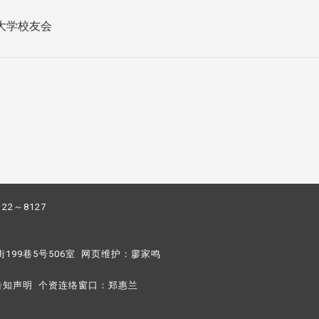
大学校友会
122～8127
街199巷5号506室 网页维护：
廖家鸣​
告知声明
个资连络窗口：
郑惠兰