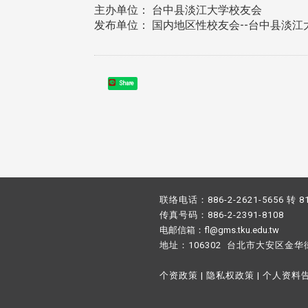
主办单位： 台中县淡江大学校友会
发布单位： 国内地区性校友会--台中县淡江
Share
联络电话：886-2-2621-5656 转 8
传真号码：886-2-2391-8108
电邮信箱：fl@gms.tku.edu.tw
地址：106302 台北市大安区金华
个资政策
|
隐私权政策
|
个人资料