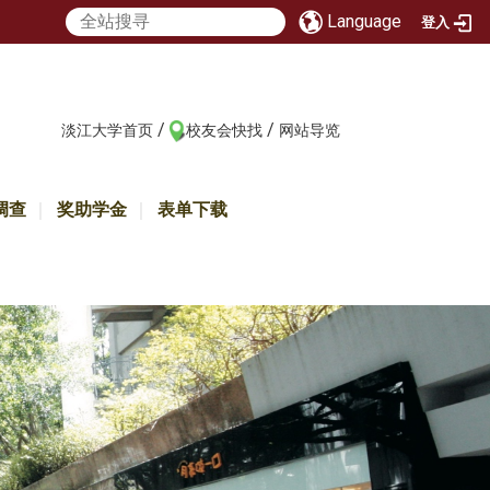
Language
登入
/
/
:::
淡江大学首页
校友会快找
网站导览
调查
奖助学金
表单下载