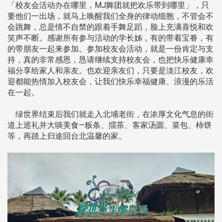
「校友会活动办在哪里，MJ舞团就把欢乐带到哪里」，只
要他们一出场，就马上唤醒我们全身的律动细胞，不管会不
会跳舞，总是情不自禁的跟着手舞足蹈，脸上充满喜悦和欢
笑声不断。感谢所有参与活动的学长姊，有的带着宝眷，有
的带朋友一起来参加。参加校友会活动，就是一份肯定与支
持，真的非常感恩，恳请继续支持校友会，也把快乐健康幸
福分享给家人和亲友。也欢迎亲友们，只要是淡江校友，欢
迎都能热情加入校友会，让我们快乐幸福健康、浪漫的乐活
在一起。
绿世界结束后我们就走入北埔老街，在浓厚文化气息的街
道上巡礼并大啖美食—粄条、擂茶、客家汤圆、菜包、柿饼
等，再踏上归途回台北温馨的家。