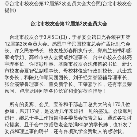
◎台北市校友会第12届第2次会员大会大合照(台北市校友会
提供)
台北市校友会第12届第2次会员大会
台北市校友会于3月5日(日)，于晶宴会馆日光香颂召开第
12届第2次会员大会。感恩中华民国校友总会许孟纪副总会
长、许义民祕书长、校友处彭春阳执行长、郑惠兰祕书和廖
家鸣学姐、高雄市校友会黄威胜理事长、台中市校友会林亮
宇理事长、许博彰理事、基隆市校友会沈伟德祕书长、新北
市校友会夏智弘副理事长、母校林俊宏行政副校长、武士戎
学务长，和陈兆伸顾问团团长、刘子经荣誉暨辅导理事长、
张金溪荣誉理事长、董奂新学长、王肇嘉学长，还有李显荣
顾问、卢庆塘顾问等各位长官和贵宾莅临指导！
所有的贵宾、会员、宝眷和干部志工总共大约有170几位
参加，席开17桌，是这近几年来难得一见的盛况。会议顺利
进行，继总干事工作报告和各委员会报告之后，通过各项讨
论提案。且于会中致赠敬老金给满80岁的学长姊，也补发了
委员和理监事的聘书，还有各项奖学金赞助人的感谢状。