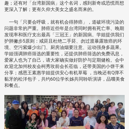
趣；还有对「台湾新国病」这个名词，感到新奇或恐慌而想
更深入了解；更有久仰大美女之盛名而来的。
一句「只要会呼吸，就有机会得肺癌」，道破环境污染的
问题非常的严重。肺癌近些年是台湾同时拥有死亡率、晚期
发现率和医疗支出最高「三冠王」的新国病。学姐提供我们
护肺撇步5原则：戒菸且杜绝二手菸、勿过渡暴露致癌的环
境、空污紫爆少出门、厨房油烟要注意、运动强身多蔬果。
学姐强调肺癌筛选的重要性，还提供肺癌筛选的免费讯息，
爱家人也为了自己，请大家确实做好防护与定期健检。会中
欢迎北加州校友会柯秀玫前会长莅临，还带美国的小饼干来
分享；感恩王素惠学姐提供安心有机草莓 ，当晚还有Q弹不
黏牙的松洋包子，共约60位学长姊共同聆听演讲，品嚐美食
和餐点。