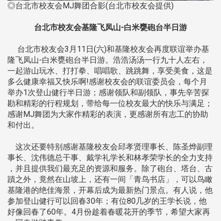
◎台北市校友会MJ舞团合影(台北市校友会提供)
台北市校友会基隆飞凤山-白米甕砲台半日游
台北市校友会3月11日(六)和基隆校友会再度联谊举办基
隆飞凤山-白米甕砲台半日游。浩浩汤汤一行九十人左右，
一起游山玩水、打打拳、唱唱歌、跳跳舞，享受美食，这是
多么健康幸福又快乐啊!感谢校友会的联谊委员会，每个月
举办1次登山健行半日游；感谢领队和副领队，事先辛苦探
勘和精彩的行程规划，带给每一位校友最大的快乐与满足；
感谢MJ舞团为大家作精彩的表演，更感谢所有志工的协助
和付出。
这次还要特别感谢基隆校友会邱孝贤理事长、陈圣烨副理
事长、沈伟德总干事、戴学礼学长和林孝荣学长的全力支持
，并且提供我们最充足的资源和服务。除了砲台、塔台、古
蹟之外，竟然在山坡上，还有一间「青鸟书店」，可以鸟瞰
基隆港的绝佳海景，开幕后成为最新热门景点。有人说，他
参加登山健行可以回春30年；有位80几岁的王学长说，他
好像回春了60年。4月份趁着春暖花开的季节，希望大家再