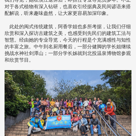
对于各式植物有深入钻研，也喜欢引经据典及民间谚语来搭
配解说，听来趣味盎然，让大家更容易加深印象。
此处的闽式传统建筑，阿香学姐也多所考据，让我们仔细
欣赏和深入探访古建筑之美，也感受到先民们的建筑工法与
智慧。经由她的专业导览，今天的行程是个充满感性与知性
的丰富之旅。中午到名厨用餐后，一部分健脚的学长姐继续
挑战水神社剑潭山；一部分学长姊就到北投温泉博物馆参观
和欣赏节目。