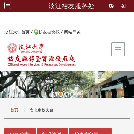
淡江校友服务处
/
/
:::
淡江大学首页
校友会快找
网站导览
Toggle 
:::
首页
台北市校友会
:::
处内公告
焦点新闻
校友会公告