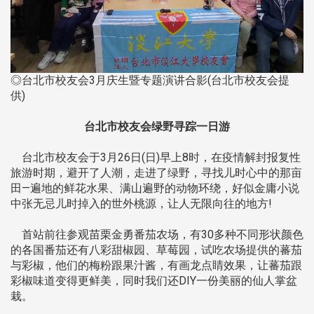
◎台北市校友会3月庆生暨专题演讲合影(台北市校友会提
供)
台北市校友会绿野寻踪一日游
台北市校友会于3月26日(日)早上8时，在疫情解封报复性
旅游时期，避开了人潮，走进了绿野，寻找儿时心中的那亩
田—遍地的鲜花水果、满山遍野的动物环绕，好似金庸小说
中张无忌儿时掉入的世外桃源，让人无限向往的地方!
首站前往参观苗栗金勇番茄农场，有30多种不同形状颜色
的各国番茄还有八彩甜椒园、草莓园，试吃农场提供的蕃茄
与彩椒，他们的梅粉跟果汁酱，有画龙点睛效果，让蕃茄跟
彩椒味道变得更鲜美，同时我们还DIY一份美丽的仙人掌盆
栽。