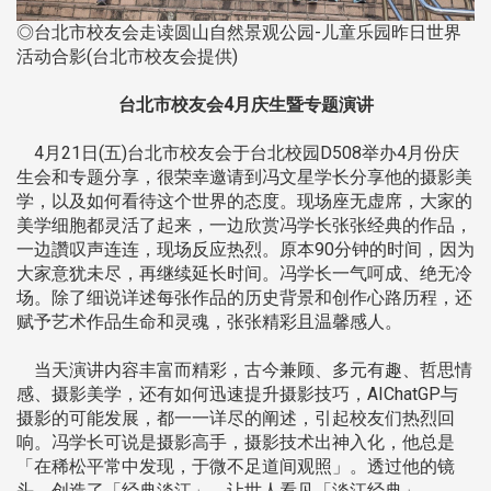
◎台北市校友会走读圆山自然景观公园-儿童乐园昨日世界
活动合影(台北市校友会提供)
台北市校友会4月庆生暨专题演讲
4月21日(五)台北市校友会于台北校园D508举办4月份庆
生会和专题分享，很荣幸邀请到冯文星学长分享他的摄影美
学，以及如何看待这个世界的态度。现场座无虚席，大家的
美学细胞都灵活了起来，一边欣赏冯学长张张经典的作品，
一边讚叹声连连，现场反应热烈。原本90分钟的时间，因为
大家意犹未尽，再继续延长时间。冯学长一气呵成、绝无冷
场。除了细说详述每张作品的历史背景和创作心路历程，还
赋予艺术作品生命和灵魂，张张精彩且温馨感人。
当天演讲内容丰富而精彩，古今兼顾、多元有趣、哲思情
感、摄影美学，还有如何迅速提升摄影技巧，AIChatGP与
摄影的可能发展，都一一详尽的阐述，引起校友们热烈回
响。冯学长可说是摄影高手，摄影技术出神入化，他总是
「在稀松平常中发现，于微不足道间观照」。透过他的镜
头，创造了「经典淡江」，让世人看见「淡江经典」。