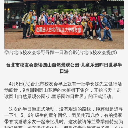
◎台北市校友会绿野寻踪一日游合影(台北市校友会提供)
台北市校友会走读圆山自然景观公园-儿童乐园昨日世界半
日游
4月8日(六)台北市校友会早上就有一批学长姊先去健行活
动筋骨，9点回到圆山花博的大榕树下集合，开始当天「走
读圆山自然景观公园-儿童乐园昨日世界」的正式活动。
这次的半日游正式活动，没有艰难的路线，纯粹就是追寻
一下4、5、6年级生的童年回忆，团员共70几位，有的携家
带眷或邀请亲友一起来忆儿时。这次敦请陈兰香学姐特别为
我们导览，她在淡江退休后，即担任专业导览员多年。不止