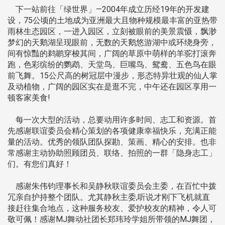
下一站前往「绿世界」—2004年成立历经19年的开发建
设，75公顷的土地成为亚洲最大且物种规模最丰富的亚热带
雨林生态园区，一进入园区，立刻被眼前的美景震慑，飘渺
梦幻的天鹅湖呈现眼前，无数的天鹅悠游湖中或环绕身旁，
间有惊豔的鹈鹕穿梭其间，广阔的草原中萌样的羊驼打滚奔
跑，色彩缤纷的鹦鹉、天堂鸟、巨嘴鸟、鸳鸯、五色鸟在眼
前飞舞。15公尺高的树冠层中漫步，形态特异壮观的仙人掌
及动植物，广阔的园区实在是逛不完，中午还在园区享用一
顿客家美食!
每一次大型的活动，总要动用许多时间、志工和资源。首
先感谢联谊委员会精心策划的各项健康幸福快乐，充满正能
量的活动。优秀的领队团队探勘、策画、精心的安排。也非
常感谢主动协助照顾团员、联络、拍照的一群「隐身志工」
们。有您们真好！
感谢朱伟钧理事长和吴静秋联谊委员会主委，在百忙中拨
冗亲自护持整个团队。尤其静秋主委,听说才刚下飞机就直
接赶往集合地点，这种服务校友、爱护校友的精神，令人可
敬可佩！感谢MJ舞动社团长郑玮玲学姐所带领的MJ舞团，