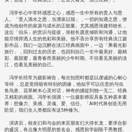
冯学长心中常怀感恩之心，感恩一生中所有的贵人与恩
人。「受人滴水之恩，当湧泉以报」，一切的知遇之恩，便
成为他创作的泉源与成长的正能量。尤其感恩张建邦校长，
这位「伯乐」的赏识与提拔，张校长愿意倾听和沟通，让他
能尽情挥洒人生的色彩和美丽。他不吝分享所有经典淡江摄
影作品，我们一边沉醉在淡江经典画面中，一边「乘着光影
旅行」，回到过去的历史，也回到自己一生中最美好、最精
彩、最甜蜜，最青春而美丽的少年时期。不但看见美丽的淡
江，也看见美丽的自己。
冯学长经常为摄影祷告，每次拍照时都是以虔诚的心耐心
等待 ，总是觉得能有特别的因缘，他似乎可以任意的与虫
鱼鸟兽、花草树木心灵对话，神奇的捕捉到独一无二、经典
又精彩的画面。冯学长强调：一位摄影师应具备五种基本素
养：想像力、美感、灵魂、爱、信任。「AI时代将创造无用
阶层」我们全人类都应有这5种修为。
演讲后，校友们和与会的来宾朋友们大排长龙，要求合影
的盛况，有点像大明星的签名会。感恩前学副陈干男教授、