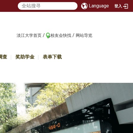
Language
登入
/
/
:::
淡江大学首页
校友会快找
网站导览
调查
奖助学金
表单下载