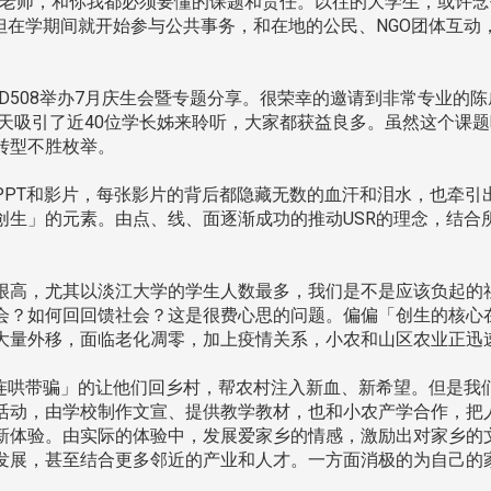
、老师，和你我都必须要懂的课题和责任。以往的大学生，或许
但在学期间就开始参与公共事务，和在地的公民、NGO团体互
园D508举办7月庆生会暨专题分享。很荣幸的邀请到非常专业的陈
当天吸引了近40位学长姊来聆听，大家都获益良多。虽然这个课
转型不胜枚举。
PT和影片，每张影片的背后都隐藏无数的血汗和泪水，也牵引
创生」的元素。由点、线、面逐渐成功的推动USR的理念，结合
高，尤其以淡江大学的学生人数最多，我们是不是应该负起的
会？如何回回馈社会？这是很费心思的问题。偏偏「创生的核心
大量外移，面临老化凋零，加上疫情关系，小农和山区农业正迅
连哄带骗」的让他们回乡村，帮农村注入新血、新希望。但是我
活动，由学校制作文宣、提供教学教材，也和小农产学合作，把
新体验。由实际的体验中，发展爱家乡的情感，激励出对家乡的
发展，甚至结合更多邻近的产业和人才。一方面消极的为自己的