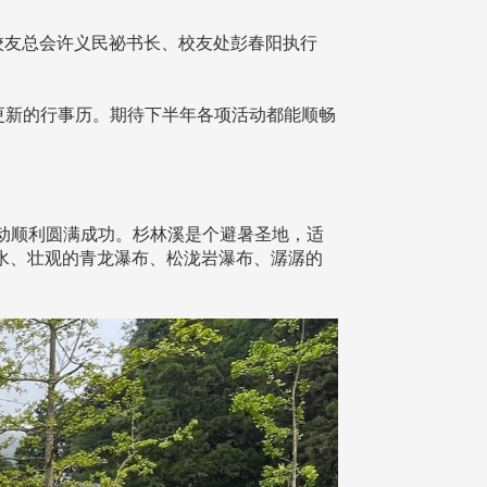
国校友总会许义民祕书长、校友处彭春阳执行
更新的行事历。期待下半年各项活动都能顺畅
活动顺利圆满成功。杉林溪是个避暑圣地，适
水、壮观的青龙瀑布、松泷岩瀑布、潺潺的