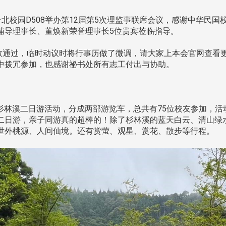
台北校园D508举办第12届第5次理监事联席会议，感谢中华民
辅导理事长、董焕新荣誉理事长5位贵宾莅临指导。
通过，临时动议时将行事历做了微调，请大家上本会官网查看
中拨冗参加，也感谢祕书处所有志工付出与协助。
举办杉林溪二日游活动，分成两部游览车，总共有75位校友参加，
二日游，亲子同游真的超棒的！除了杉林溪的蓝天白云、清山绿
世外桃源、人间仙境。还有赏萤、观星、赏花、散步等行程。