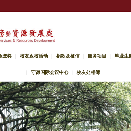
金鹰奖
校友返校活动
捐款及征信
服务项目
毕业生
守谦国际会议中心
校友处相簿