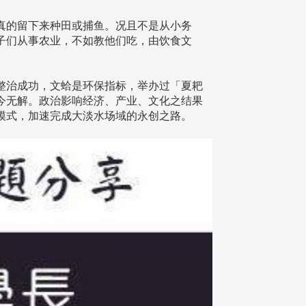
真的留下来种田或捕鱼。况且不是从小务
子们从事农业，不如教他们吃，由饮食文
整治成功，文蛤是环保指标，举办过「夏耙
今无解。政治影响经济、产业、文化之结果
模式，加速完成大淡水场域的永创之路。