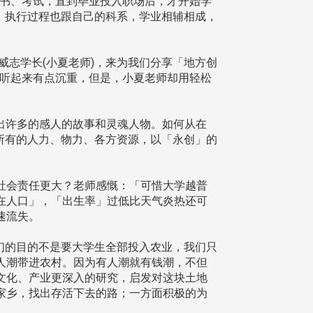
念书、考试，直到毕业投入职场后，才开始学
动，执行过程也跟自己的科系，学业相辅相成，
威志学长(小夏老师)，来为我们分享「地方创
题听起来有点沉重，但是，小夏老师却用轻松
出许多的感人的故事和灵魂人物。如何从在
所有的人力、物力、各方资源，以「永创」的
社会责任更大？老师感慨：「可惜大学越普
在人口」，「出生率」过低比天气炎热还可
速流失。
们的目的不是要大学生全部投入农业，我们只
人潮带进农村。因为有人潮就有钱潮，不但
文化、产业更深入的研究，启发对这块土地
家乡，找出存活下去的路；一方面积极的为