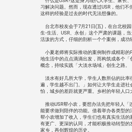
什么是USR?这是身为现代大学生、家长
习解决问题。然而，现在透过USR，他们不
这样的经验是过去的时代无法想像的。
台北市校友会于7月21日(五)，在台北校
生-生活、USR、永创」这个严肃的课题，
活泼的方式，仔细的剖析一个个案例，成功
小夏老师将实际推动的案例制作成精彩的P
地生活中的点点滴滴出发，而构筑成各个「
概念，持续实践「大淡水场域」创生之路。
淡水有好几所大学，学生人数所佔的比率很
遍，学生越不出门。」如何让大学生走进社
怕，城乡的差距就更严重。乡村的年轻人口
推动USR帮小农，要想办法先把年轻人「
能要求做到陪伴的功能。借着举办各类型的
帮小农增加了收入，学生们也有真实生活的
有更广、更深的认同，才能积极推动转型的
家乡，再创辉煌的历史。