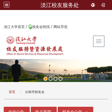
淡江校友服务处
/
/
:::
淡江大学首页
校友会快找
网站导览
Toggle 
:::
首页
台南市校友会
:::
处内公告
焦点新闻
校友会公告