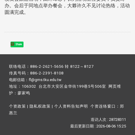
办。会后于同地点举办餐会，大夥许久不见讨论热络，活动
圆满完成。
Share
联络电话：886-2-2621-5656 转 8122～8127
传真号码：886-2-2391-8108
电邮信箱：fl@gms.tku.edu.tw
地址：106302 台北市大安区金华街199巷5号506室 网页维
护：
廖家鸣​
个资政策
|
隐私权政策
|
个人资料告知声明
个资连络窗口：
郑
惠兰
造访人次 : 28728311
最后更新日期 :
2026-08-06 15:25