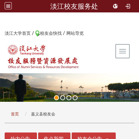
淡江校友服务处
/
/
:::
淡江大学首页
校友会快找
网站导览
Toggle 
:::
首页
嘉义县校友会
:::
处内公告
焦点新闻
校友会公告