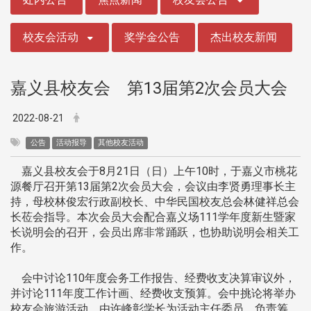
校友会活动
奖学金公告
杰出校友新闻
嘉义县校友会 第13届第2次会员大会
2022-08-21
公告
活动报导
其他校友活动
嘉义县校友会于8月21日（日）上午10时，于嘉义市桃花
源餐厅召开第13届第2次会员大会，会议由李贤勇理事长主
持，母校林俊宏行政副校长、中华民国校友总会林健祥总会
长莅会指导。本次会员大会配合嘉义场111学年度新生暨家
长说明会的召开，会员出席非常踊跃，也协助说明会相关工
作。
会中讨论110年度会务工作报告、经费收支决算审议外，
并讨论111年度工作计画、经费收支预算。会中挑论将举办
校友会旅游活动，由许峰彰学长为活动主任委员，负责筹