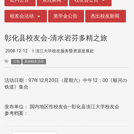
校友会活动
奖学金公告
杰出校友新闻
彰化县校友会-清水岩芬多精之旅
2008-12-12
淡江大学校友服务暨资源发展处
公告
其他校友活动
活动日期：97年12月20日（星期六）中午12：00《银河の
铁道》集合
发布单位： 国内地区性校友会--彰化县淡江大学校友会
参考档案：