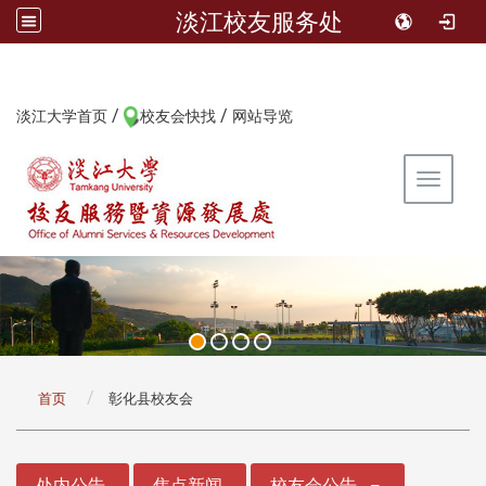
淡江校友服务处
/
/
:::
淡江大学首页
校友会快找
网站导览
Toggle 
:::
首页
彰化县校友会
:::
处内公告
焦点新闻
校友会公告