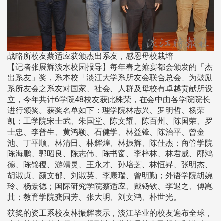
战略所校友蔡适应获颁杰出系友，感恩母校栽培
【记者张展辉淡水校园报导】每年春之飨宴都会颁发的「杰
出系友」奖，系本校「淡江大学系所友会联合总会」为鼓励
系所友会之系友对国家、社会、人群及母校有卓越贡献所设
立，今年共计6学院48校友获此殊荣，在会中由各学院院长
进行颁奖。获奖名单如下：理学院林志兴、罗明哲、杨荣
凯；工学院宋士武、朱国堂、陈文耀、陈百州、陈国荣、罗
士忠、李普生、黄鸿颖、石健学、林益锋、陈治平、曾金
池、丁平顺、林清田、林辉煌、林振辉、陈仕杰；商管学院
陈海鹏、郭昭良、陈志伟、陈书窗、李梓林、林君威、邴鸿
德、陈锦稷、游靖灵、王永才、孙培芝、林恒昇、张明杰、
胡淑贞、颜文郁、刘淑英、李康瑞、曾明勤；外语学院胡婉
玲、杨景德；国际研究学院蔡适应、戴钖钦、李退之、傅崑
萁；教育学院龚园芳、张大明、刘文鸿、朴世光。
获奖的资工系校友林振辉表示，淡江毕业的校友遍布全球，