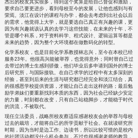
杰出的校友其实很多，得到这个奖算是给自己督促和激励，
要求自己要更进步，看到母校至今的发展，让他也感到与有
荣焉。淡江在设计的课程与办学，都会去考虑到出社会以后
的需求，他觉得上大学，就是要选自己真正有兴趣的课，更
因为有兴趣就该认真的去学习这些技能，在未来的十年，不
管是哪个科系，对于资料科学、程式设计、逻辑运算等都是
未来的趋势，因为整个大环境都在做数码化的转型。
化学系校友，也是目前化学系教授林志兴，至今在本校已经
服务23年。他很高兴能被举荐，也觉得意外；同时替自己过
去带过的博士生感到骄傲，他们毕业后多申请到国外的博士
后研究所，与国际接轨。在自己求学的过程中有太多深刻的
经验，甚至到后来的生涯与研究都已经完全和淡江结合，真
的很感恩学校提供资源，才能让自己走出这样的路；最后勉
励学弟妹们要重新找到本质的东西，因为社会已经缺少安定
的力量，时刻都在改变，只有自己站稳脚步，才能稳于时代
的洪流，不被取代。
现任立法委员，战略所校友蔡适应感谢校友会的举荐与母校
过去的栽培，才能将自己的所学贡献于社会。在就读研究所
时期，因为当时是边工作、边读书，所以比较可惜的是校内
的社团活动都没什么机会参与，不过也很感谢老师的教导，