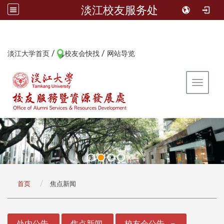
淡江校友服务处
/
/
:::
淡江大学首页
校友会快找
网站导览
Toggle 
:::
首页
焦点新闻
:::
处内公告
焦点新闻
校友会公告