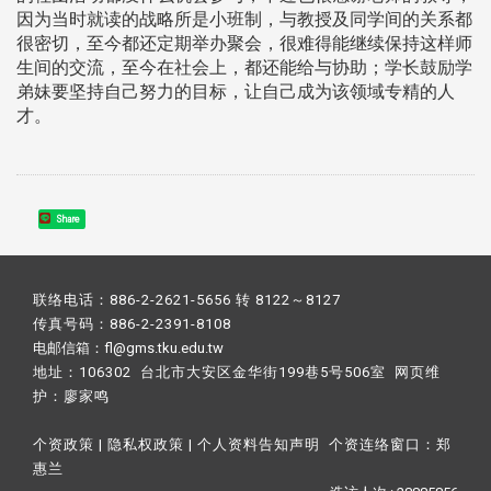
因为当时就读的战略所是小班制，与教授及同学间的关系都
很密切，至今都还定期举办聚会，很难得能继续保持这样师
生间的交流，至今在社会上，都还能给与协助；学长鼓励学
弟妹要坚持自己努力的目标，让自己成为该领域专精的人
才。
Share
联络电话：886-2-2621-5656 转 8122～8127
传真号码：886-2-2391-8108
电邮信箱：fl@gms.tku.edu.tw
地址：106302 台北市大安区金华街199巷5号506室 网页维
护：
廖家鸣​
个资政策
|
隐私权政策
|
个人资料告知声明
个资连络窗口：
郑
惠兰