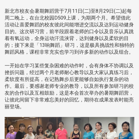
新北市校友会暑期舞蹈营于7月11日(二)至8月29日(二)起每
周二晚上，在台北校园D509上课，为期两个月。希望借此
活动让喜爱舞蹈的校友彼此间能增进交流以及达到运动健身
目的。这次研习营，前半段跟着老师的口令以及音乐认真跳
着有氧运动，全身运动汗流浃背，达到健身以及柔软的目
的；接下来是「13响舞蹈」研习，这是极具挑战性和独特的
舞蹈风格，课程非常充实也学习到许多新的动作以及组合。
一开始在学习某些复杂困难的动作时，会有身体不协调以及
挫折问题，经过两个月老师耐心教导以及大家认真练习后，
柔软度有所提高，在记熟舞步后更能够自如执行复杂的动
作。最后，要感谢老师专业的教导，以及所有参加研习的校
友的合作以及互相鼓励，这是本会首次举办的暑期舞蹈营，
让彼此间留下非常难忘美好的回忆，期待在成果发表时能亮
丽登场。