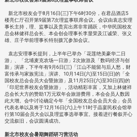
新北市校友会于8月16日(三)下午6时30分，在君品酒店5
楼亮仁厅召开第9届第7次理监事联席会议。会议由袁志安理
事长主持，理、监事以及贵宾出席非常踊跃，中华民国校友
总会林健祥总会长、本会创会理事长李显荣及江诚荣、张义
雄、庄子华前理事长特别拨冗参加会议。
袁志安理事长提到，上半年已举办「花莲绝美豪华二日
游」、「北埔麦克农场一日游」2次旅游及「数码经济与创
新」演讲，下半年有9月6日(三)「江山不能留与后人愁，财
富传承与家族宪法」演讲、10月14日(六)至15日(日)的「全
国校友总会会员大会暨旅游」及11月25日(六)至30日(四)的
「印尼世界校友会暨旅游」，活动精彩丰富，又加上林健祥
总会长大方的赞助1万元双年会旅游费用，本会会员人数因
此大增。会中讨论确定今年「全国校友总会会员大会」会员
代表名单以及将于12月16日(六)上午11时于晶宴民权会馆举
行第10届会员大会以及理监事选举事宜。接着进行餐叙开心
交流叙旧，会议圆满成功。
新北市校友会暑期舞蹈研习营活动