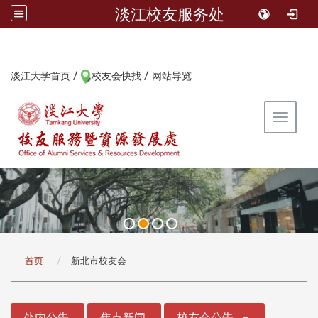
淡江校友服务处
/
/
:::
淡江大学首页
校友会快找
网站导览
Toggle 
:::
首页
新北市校友会
:::
处内公告
焦点新闻
校友会公告