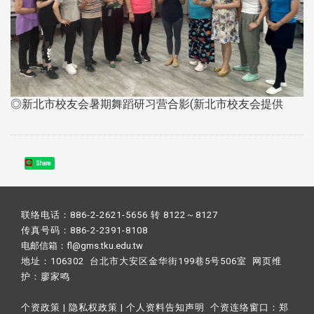
◎新北市校友会暑期舞蹈研习营合影(新北市校友会提供
Share
联络电话：886-2-2621-5656 转 8122～8127
传真号码：886-2-2391-8108
电邮信箱：fl@gms.tku.edu.tw
地址：106302 台北市大安区金华街199巷5号506室 网页维
护：
廖家鸣​
个资政策
|
隐私权政策
|
个人资料告知声明
个资连络窗口：
郑