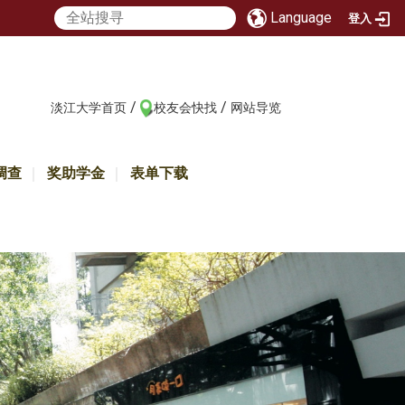
Language
登入
/
/
:::
淡江大学首页
校友会快找
网站导览
调查
奖助学金
表单下载