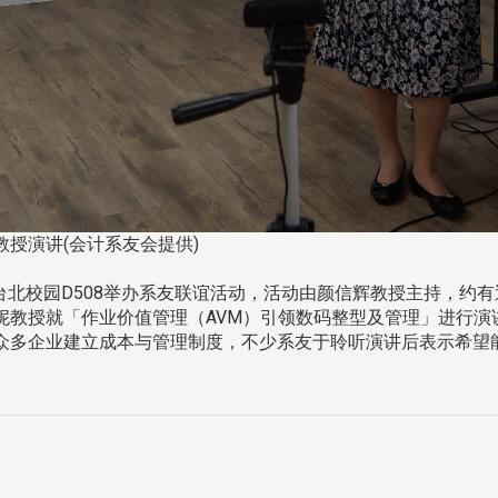
授演讲(会计系友会提供)
台北校园D508举办系友联谊活动，活动由颜信辉教授主持，约有
妮教授就「作业价值管理（AVM）引领数码整型及管理」进行演
众多企业建立成本与管理制度，不少系友于聆听演讲后表示希望