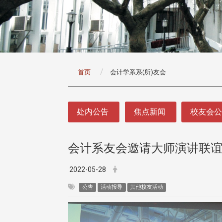
:::
首页
会计学系系(所)友会
:::
处内公告
焦点新闻
校友会
会计系友会邀请大师演讲联
2022-05-28
公告
活动报导
其他校友活动