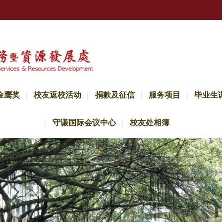
金鹰奖
校友返校活动
捐款及征信
服务项目
毕业生
守谦国际会议中心
校友处相簿