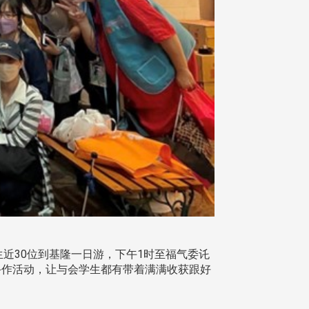
生近30位到基隆一日游，下午1时至福气委讬
手作活动，让与会学生都有带着满满收获跟好