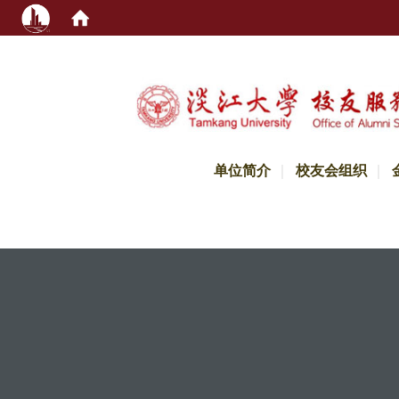
:::
单位简介
校友会组织