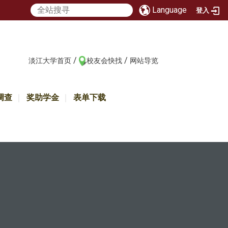
Language
登入
/
/
:::
淡江大学首页
校友会快找
网站导览
调查
奖助学金
表单下载