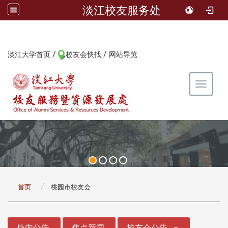
淡江校友服务处
/
/
:::
淡江大学首页
校友会快找
网站导览
Toggle 
:::
首页
桃园市校友会
:::
处内公告
焦点新闻
校友会公告