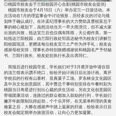
◎桃园市校友会于兰阳校园开心合影(桃园市校友会提供)
桃园市校友会于4月15日（六）举办宜兰一日游活动。本
次活动在1月的理监事会中讨论雏形，历经多次的讨论与规
划终于确认成行。在许孟纪理事长的大力赞助及曹桢富总干
事的精心规划下，虽然活动当天一早大雨滂沱，但不减大家
出游的兴致，抵达宜兰后也仅偶有阵雨，天公都作美。第一
站抵达兰阳校园，由兰阳行政处邹昌达秘书为校友们讲解兰
阳校园现况，更赠送每位校友宜兰土产作为伴手礼；校友会
感谢母校安排，理事长亦特别致赠感谢状和桃园名产予邹秘
书、兰阳行政长、校友处彭执行长及出席同仁。
简报后进行校园导览，学长姐们对于3月甫开放申请住宿
的淡兰馆表示讚不绝口，纷纷开始计画日后出游计画。离开
学校后的行程有山寨村、亚典菓子工场、罗东林业文化园区
及中兴文化创意园区，其中曹总干事特别安排在午餐时刻为
桃园当日寿星进行别出心裁的庆生活动，另在文化创意园区
带领团康活动，连路过的群众都加入鼓励的行列，学长姐们
撇开年龄限制玩得起劲，个个乐开怀。在无菜单料理的美食
飨宴之后，大夥在感谢声中踏上返家的归途，纷纷表示日后
校友会能定期举办旅游活动，让向心力更加凝聚。