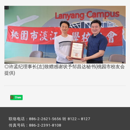
◎许孟纪理事长(左)致赠感谢状予邹昌达秘书(桃园市校友会
提供)
Share
联络电话：886-2-2621-5656 转 8122～8127
传真号码：886-2-2391-8108