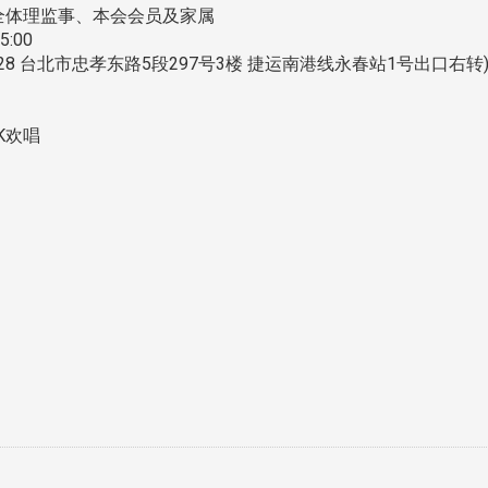
届全体理监事、本会会员及家属
:00
828 台北市忠孝东路5段297号3楼 捷运南港线永春站1号出口右转
OK欢唱