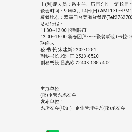
出(列)席人员：系主任、历届会长、第12
聚会时间：99年3月14日(日) AM11:30~PM15
聚餐地点：双囍门台菜海鲜餐厅(Tel:27627
活动行程：
11:30~12:00 报到联谊
12:00~15:00 新春团拜~~~聚餐联谊+卡拉
联络人：
秘 书 长 宋建新 3233-6381
副秘书长 赖浩正 2523-8520
副秘书长 吕惠玲 2343-5688#403
主办单位：
(夜)企管系系友会
发布单位：
系所友会(联谊)--企业管理学系(夜)系友会