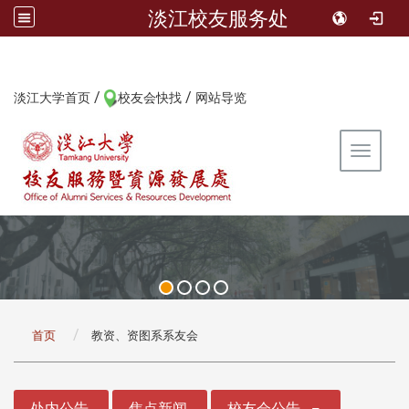
淡江校友服务处
/
/
:::
淡江大学首页
校友会快找
网站导览
Toggle 
:::
首页
教资、资图系系友会
:::
处内公告
焦点新闻
校友会公告