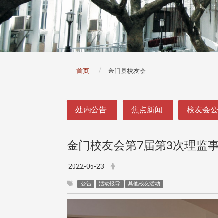
:::
首页
金门县校友会
:::
处内公告
焦点新闻
校友会
金门校友会第7届第3次理监
2022-06-23
公告
活动报导
其他校友活动