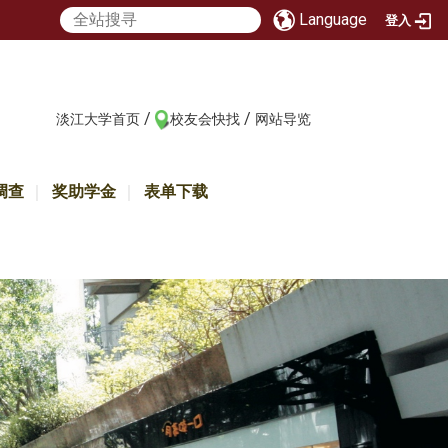
Language
登入
/
/
:::
淡江大学首页
校友会快找
网站导览
调查
奖助学金
表单下载