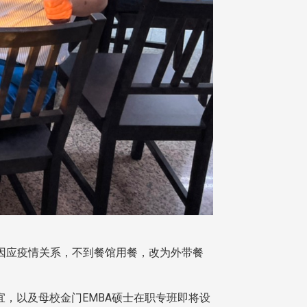
，因应疫情关系，不到餐馆用餐，改为外带餐
，以及母校金门EMBA硕士在职专班即将设