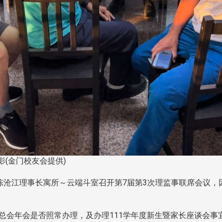
(金门校友会提供)
陈沧江理事长寓所～云端斗室召开第7届第3次理监事联席会议
会年会是否照常办理，及办理111学年度新生暨家长座谈会事宜