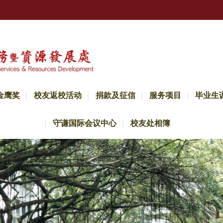
金鹰奖
校友返校活动
捐款及征信
服务项目
毕业生
守谦国际会议中心
校友处相簿