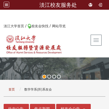
淡江校友服务处
/
/
:::
淡江大学首页
校友会快找
网站导览
Toggle 
:::
首页
数学学系(所)系友会
:::
处内公告
焦点新闻
校友会公告