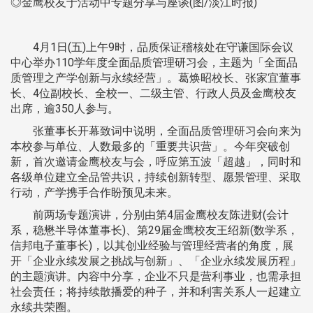
◎金鹰校友于活动中专题分享与座谈(图/淡江时报)
4月1日(五)上午9时，品质保证稽核处在守谦国际会议
中心举办110学年度全面品质管理研习会，主题为「全面品
质管理之产学创新与永续经营」。葛焕昭校长、张家宜董事
长、4位副校长、全校一、二级主管、行政人员及金鹰校友
出席，逾350人参与。
张董事长开幕致词中说明，全面品质管理研习会向来为
本校参与单位、人数最多的「重要共识营」。今年突破创
新，首次邀请金鹰校友与会，呼应第五波「超越」，同时和
各级单位建立全品管共识，持续创新转型、愿景管理、采取
行动，产学携手合作盼预见未来。
前两场专题演讲，分别由第4届金鹰校友陈进财(会计
系，稳懋半导体董事长)、第29届金鹰校友王绍新(数学系，
信邦电子董事长)，以其创业经验与管理经营者的角度，展
开「企业永续发展之挑战与创新」、「企业永续发展历程」
的主题演讲。内容中分享，企业不只是营利事业，也需承担
社会责任；将持续散播爱的种子，并和利害关系人一起建立
永续共荣圈。