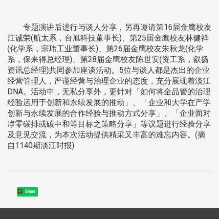
专题演讲后进行与谈人分享，另再邀请第16届金鹰校友
江诚荣(航太系，台旭科技董事长)、第25届金鹰校友林健祥
(化学系，宗玮工业董事长)、第26届金鹰校友朱秋龙(化学
系，保来得总经理)、第28届金鹰校友陈世安(资工系，叡扬
资讯总经理)共同参加座谈活动。5位与谈人都是杰出的企业
经营管理人，严谨经营与治理企业的态度，充分展现着淡江
DNA。活动中，无私分享外，更针对「如何将全品管的治理
经验运用于创新和永续发展的推动」、「企业和大学在产学
创新与永续发展的合作经验与推动方式分享」、「企业面对
净零碳排或碳中和等目标之策略分享」等议题进行经验分享
及意见交流，为本次活动提供精采又丰富的难忘内容。(摘
自1140期淡江时报)
Share