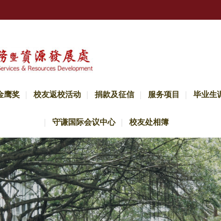
金鹰奖
校友返校活动
捐款及征信
服务项目
毕业生
守谦国际会议中心
校友处相簿