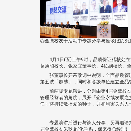
◎金鹰校友于活动中专题分享与座谈(图/淡江
4月1日(五)上午9时，品质保证稽核处在
葛焕昭校长、张家宜董事长、4位副校长、全
张董事长开幕致词中说明，全面品质管理
第五波「超越」，同时和各级单位建立全品
前两场专题演讲，分别由第4届金鹰校友陈进
管理经营者的角度，展开「企业永续发展之
任；将持续散播爱的种子，并和利害关系人
专题演讲后进行与谈人分享，另再邀请第16
届金鹰校友朱秋龙(化学系，保来得总经理)