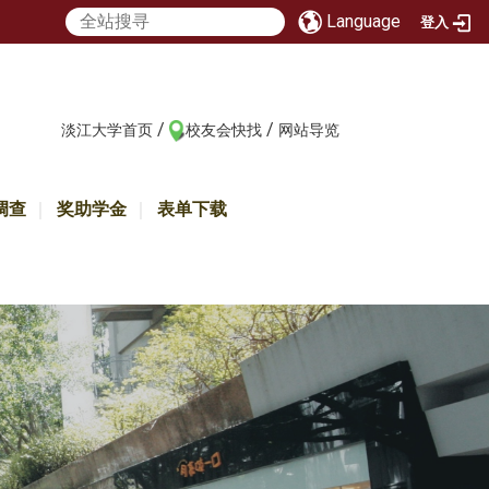
Language
登入
/
/
:::
淡江大学首页
校友会快找
网站导览
调查
奖助学金
表单下载