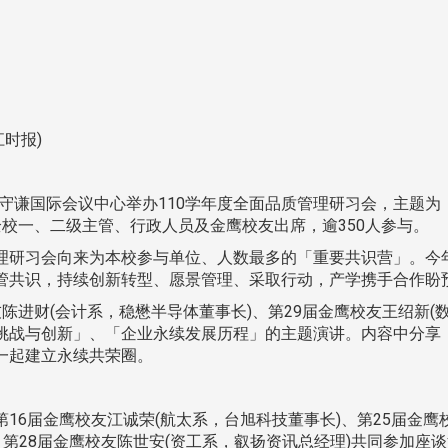
时报)
守谦国际会议中心举办110学年度全面品质管理研习会，主题
校一、二级主管、行政人员及金鹰校友出席，逾350人参与。
研习会向来为本校参与单位、人数最多的「重要共识营」。今年
管共识，持续创新转型、愿景管理、采取行动，产学携手合作盼
财(会计系，稳懋半导体董事长)、第29届金鹰校友王绍新(
挑战与创新」、「企业永续发展历程」的主题演讲。内容中分享
一起建立永续共荣圈。
届金鹰校友江诚荣(航太系，台旭科技董事长)、第25届金鹰校
、第28届金鹰校友陈世安(资工系，叡扬资讯总经理)共同参加座