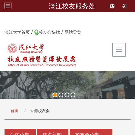
淡江校友服务处
/
/
:::
淡江大学首页
校友会快找
网站导览
Toggle 
:::
首页
香港校友会
:::
处内公告
焦点新闻
校友会公告