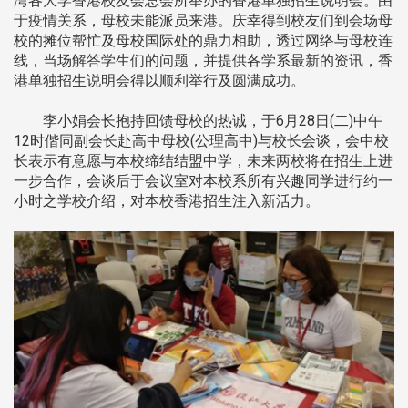
湾各大学香港校友会总会所举办的香港单独招生说明会。由
于疫情关系，母校未能派员来港。庆幸得到校友们到会场母
校的摊位帮忙及母校国际处的鼎力相助，透过网络与母校连
线，当场解答学生们的问题，并提供各学系最新的资讯，香
港单独招生说明会得以顺利举行及圆满成功。
李小娟会长抱持回馈母校的热诚，于6月28日(二)中午
12时偕同副会长赴高中母校(公理高中)与校长会谈，会中校
长表示有意愿与本校缔结结盟中学，未来两校将在招生上进
一步合作，会谈后于会议室对本校系所有兴趣同学进行约一
小时之学校介绍，对本校香港招生注入新活力。