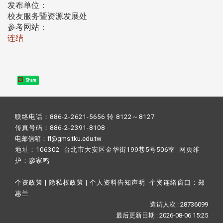
发布单位：
校友服务暨资源发展处
参考网站：
连结
Share
联络电话：886-2-2621-5656 转 8122～8127
传真号码：886-2-2391-8108
电邮信箱：fl@gms.tku.edu.tw
地址：106302 台北市大安区金华街199巷5号506室 网页维
护：
廖家鸣​
个资政策
|
隐私权政策
|
个人资料告知声明
个资连络窗口：
郑
惠兰
造访人次 : 28736099
最后更新日期 :
2026-08-06 15:25