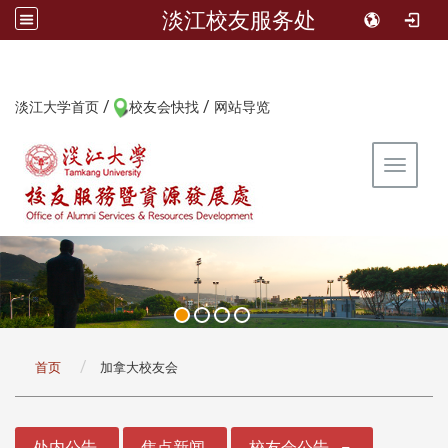
淡江校友服务处
/
/
:::
淡江大学首页
校友会快找
网站导览
Toggle 
:::
首页
加拿大校友会
:::
处内公告
焦点新闻
校友会公告