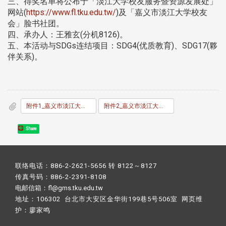
三、得奖名单将公布于「淡江大学校友服务暨资源发展处」
网站(
https://www.fl.tku.edu.tw/
)及「嘉义市淡江大学校友
会」脸书社团。
四、承办人：王雅玄(分机8126)。
五、本活动与SDGs连结项目：SDG4(优质教育)、SDG17(夥
伴关系)。
附件1_嘉义市淡江大学校友会_114年奖_助_学金发放办法.pdf
附件2_嘉义市淡江大学校友会校友奖助学金申请书.pdf
Share
联络电话：886-2-2621-5656 转 8122～8127
传真号码：886-2-2391-8108
电邮信箱：fl@gms.tku.edu.tw
地址：106302 台北市大安区金华街199巷5号506室 网页维
护：
廖家鸣​