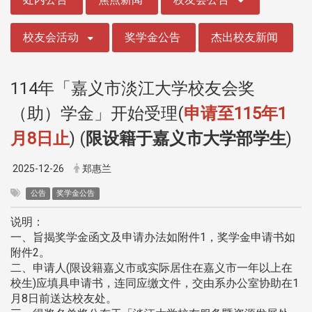
校友会活动
奖学金公告
杰出校友新闻
114年「嘉义市淡江大学校友会奖
（助）学金」开始受理(
申请⾄115年1
⽉8⽇⽌
) (
限设籍于嘉义市大学部学生
)
2025-12-26
郑惠兰
公告
奖学金公告
说明：
一、旨揭奖学金函文及申请办法如附件1，奖学金申请书如
附件2。
二、申请人(限设籍嘉义市或实际居住在嘉义市一年以上在
校生)应填具申请书，连同应缴文件，交由系办公室协助在1
月8日前送达校友处。