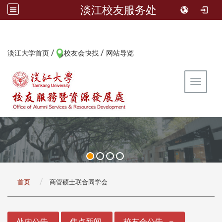
淡江校友服务处
/
/
:::
淡江大学首页
校友会快找
网站导览
Toggle 
:::
首页
商管硕士联合同学会
:::
处内公告
焦点新闻
校友会公告