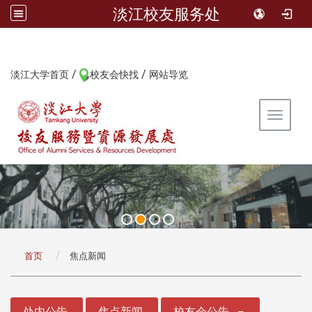
淡江校友服务处
/
/
:::
淡江大学首页
校友会快找
网站导览
Toggle 
:::
首页
焦点新闻
:::
处内公告
焦点新闻
校友会公告