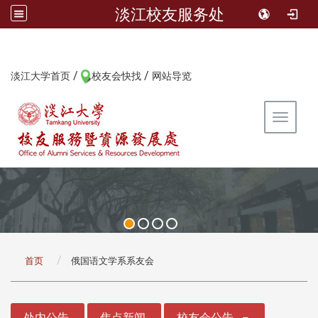
淡江校友服务处
/
/
:::
淡江大学首页
校友会快找
网站导览
Toggle 
:::
首页
俄国语文学系系友会
:::
处内公告
焦点新闻
校友会公告