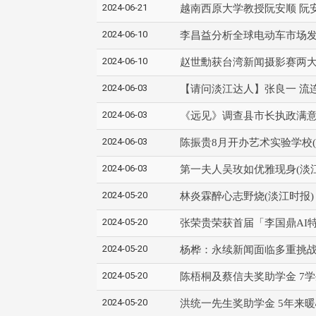
2024-06-21
越南西原大学教授阮安顺 阮
2024-06-10
李昌益分析全球电动车市场发
2024-06-10
赵世勳获台湾新闻摄影赛两大
2024-06-03
【请问淡江达人】张良一 流连
2024-06-03
《远见》调查县市长执政满意
2024-06-03
陈振贵8月开办艺术实验学校(
2024-06-03
第一夫人吴玫如优雅现身(淡
2024-05-20
林炎霖醉心志野烧(淡江时报)
2024-05-20
张荣贵荣获首届「李国鼎AI特
2024-05-20
杨桦：永续新闻面临多重挑战
2024-05-20
陈梧桐及蔡信夫奖助学金 7学
2024-05-20
洪统一先生奖助学金 5年来暖