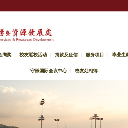
金鹰奖
校友返校活动
捐款及征信
服务项目
毕业生
守谦国际会议中心
校友处相簿