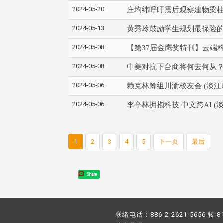
2024-05-20
庄均纬呼吁震后观察建物梁柱
2024-05-13
黄秀玲鼓励学生规划最保险的
2024-05-08
【第37届金鹰奖特刊】云端科
2024-05-08
中美对抗下台商将何去何从？ 
2024-05-06
赖克林筹组川渝校友会 (淡江
2024-05-06
李亭林拥抱科技 中文跨AI (
1
2
3
4
5
下一页
最后
Share
联络电话：886-2-2621-5656 转 8