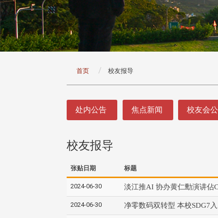
:::
首页
校友报导
:::
处内公告
焦点新闻
校友会
校友报导
张贴日期
标题
2024-06-30
淡江推AI 协办黄仁勳演讲佔
2024-06-30
净零数码双转型 本校SDG7入