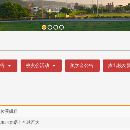
公告
校友会活动
奖学金公告
杰出校友
C位受瞩目
2024泰晤士全球百大