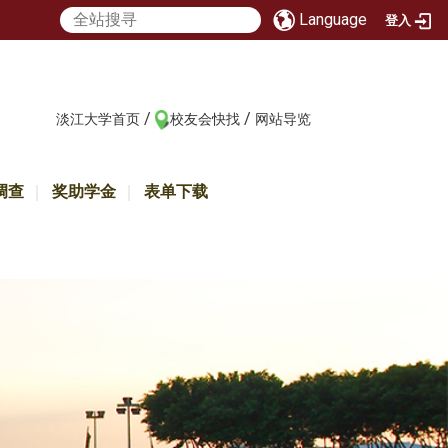
Language
登入
/
/
:::
淡江大学首页
校友会快找
网站导览
调查
奖助学金
表单下载