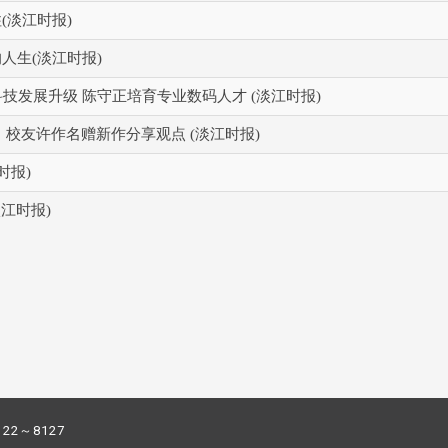
(淡江时报)
人生(淡江时报)
技发展升级 陈守正培育专业数码人才 (淡江时报)
校友许作名赠新作分享观点 (淡江时报)
时报)
淡江时报)
122～8127