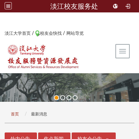
淡江校友服务处
/
/
:::
淡江大学首页
校友会快找
网站导览
Toggle 
:::
首页
最新消息
:::
处内公告
焦点新闻
校友会公告