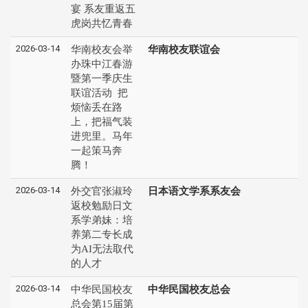
宴 系友重返五
虎岗共忆青春
2026-03-14
华南校友会举
华南校友联谊会
办珠中江春游
暨第一季庆生
联谊活动 把
烦恼丢在路
上，把福气装
进兜里。马年
一起策马奔
腾！
2026-03-14
外交官张淑玲
日本语文学系系友会
返校勉励日文
系学弟妹：培
养第二专长成
为AI无法取代
的人才
2026-03-14
中华民国校友
中华民国校友总会
总会第15届第