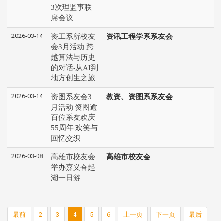
3次理监事联
席会议
2026-03-14
资工系所校友
资讯工程学系系友会
会3月活动 跨
越算法与历史
的对话-从AI到
地方创生之旅
2026-03-14
资图系友会3
教资、资图系系友会
月活动 资图逾
百位系友欢庆
55周年 欢笑与
回忆交织
2026-03-08
高雄市校友会
高雄市校友会
举办嘉义奋起
湖一日游
最前
2
3
4
5
6
上一页
下一页
最后