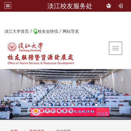
淡江校友服务处
/
/
:::
淡江大学首页
校友会快找
网站导览
Toggle 
:::