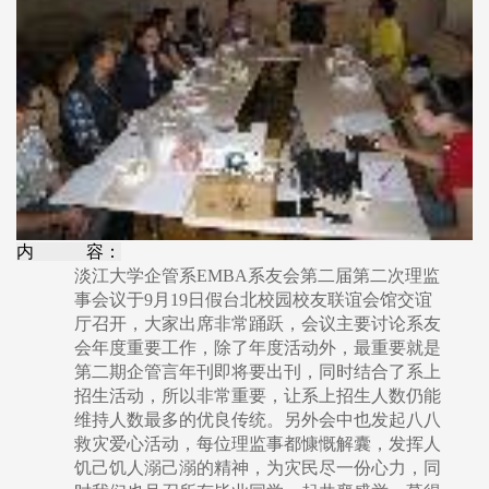
内 容：
淡江大学企管系EMBA系友会第二届第二次理监
事会议于9月19日假台北校园校友联谊会馆交谊
厅召开，大家出席非常踊跃，会议主要讨论系友
会年度重要工作，除了年度活动外，最重要就是
第二期企管言年刊即将要出刊，同时结合了系上
招生活动，所以非常重要，让系上招生人数仍能
维持人数最多的优良传统。另外会中也发起八八
救灾爱心活动，每位理监事都慷慨解囊，发挥人
饥己饥人溺己溺的精神，为灾民尽一份心力，同