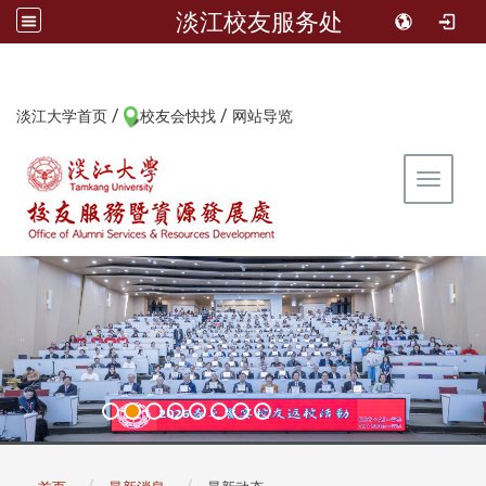
淡江校友服务处
/
/
:::
淡江大学首页
校友会快找
网站导览
Toggle 
:::