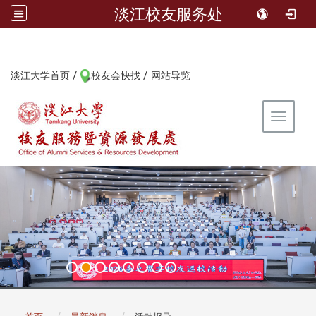
淡江校友服务处
/
/
:::
淡江大学首页
校友会快找
网站导览
Toggle 
:::