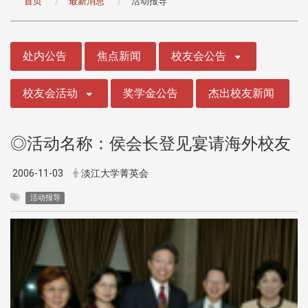
首页
最新消息
活动报导
:::
处内公告
焦点新闻
校友会公告
校友会活动
奖学金公告
杰出校友新闻
◎活动名称：侯会长登见宴请海外校友
2006-11-03
淡江大学菁英会
活动报导