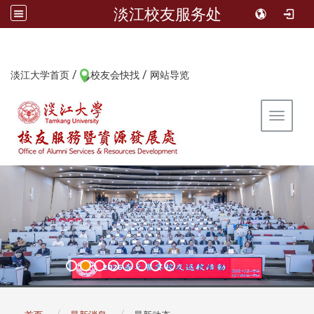
淡江校友服务处
/
/
:::
淡江大学首页
校友会快找
网站导览
Toggle 
:::