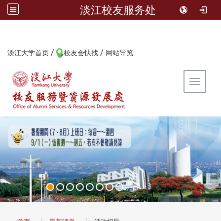
淡江校友服务处
/
/
:::
淡江大学首页
校友会快找
网站导览
Toggle 
:::